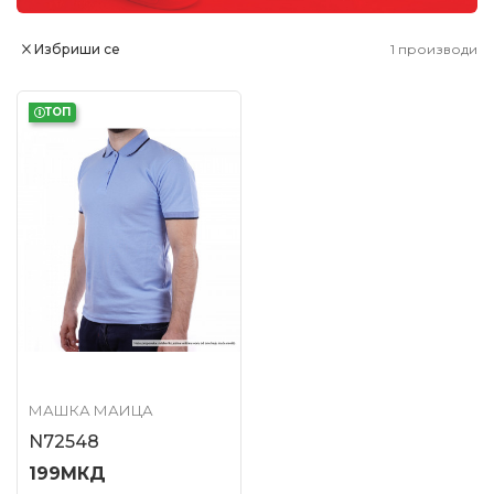
Избриши се
1
производи
ТОП
МАШКА МАИЦА
N72548
199
МКД