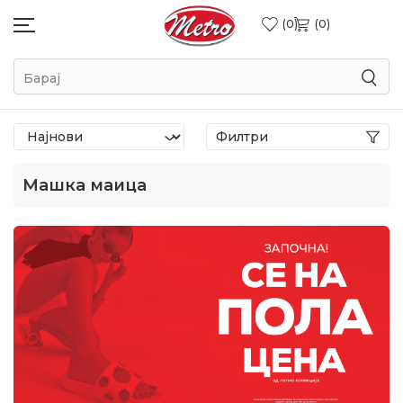
0
0
Барај
Филтри
Машка маица