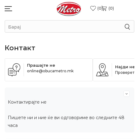
0
0
Барај
Контакт
Прашајте не
Најди не
online@obucametro.mk
Проверете 
Контактирајте не
Пишете ни и ние ќе ви одговориме во следните 48
часа