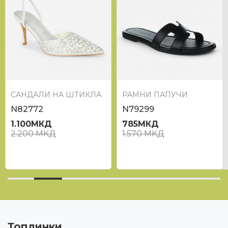
САНДАЛИ НА ШТИКЛА
РАМНИ ПАПУЧИ
N82772
N79299
1.100
МКД
785
МКД
2.200
МКД
1.570
МКД
Топлинки