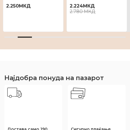
2.250
МКД
2.224
МКД
2.780
МКД
Најдобра понуда на пазарот
100% оргинални
Повеќе од 10