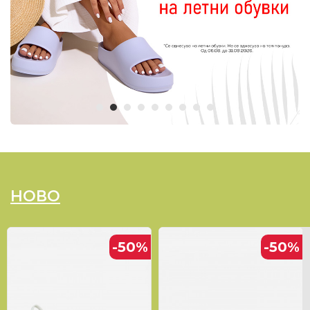
НОВО
-50
%
-50
%