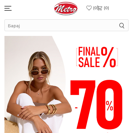
0
0
Барај