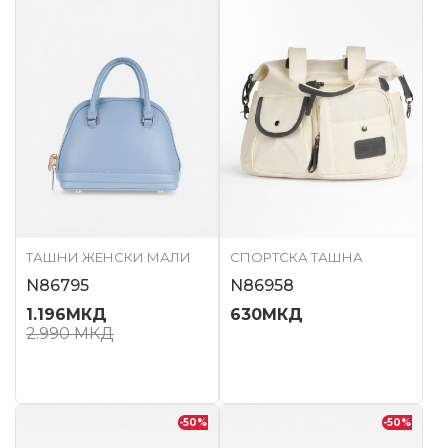
ТАШНИ ЖЕНСКИ МАЛИ
СПОРТСКА ТАШНА
N86795
N86958
1.196
МКД
630
МКД
2.990
МКД
-50
%
-50
%