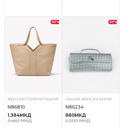
-60
%
-60
%
ЖЕНСКИ ГОЛЕМИ ТАШНИ
ТАШНИ ЖЕНСКИ МАЛИ
N86810
N86234
1.384
МКД
880
МКД
3.460
МКД
2.200
МКД