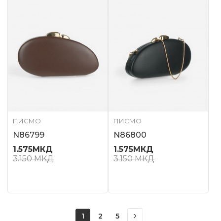
ПИСМО
ПИСМО
N86799
N86800
1.575
МКД
1.575
МКД
3.150
МКД
3.150
МКД
1
2
5