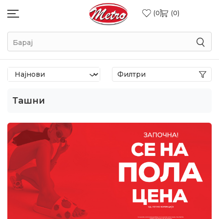
0
0
Барај
Филтри
Ташни