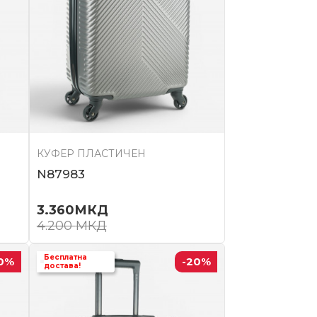
КУФЕР ПЛАСТИЧЕН
N87983
3.360
МКД
4.200
МКД
Бесплатна
0
%
-20
%
достава!