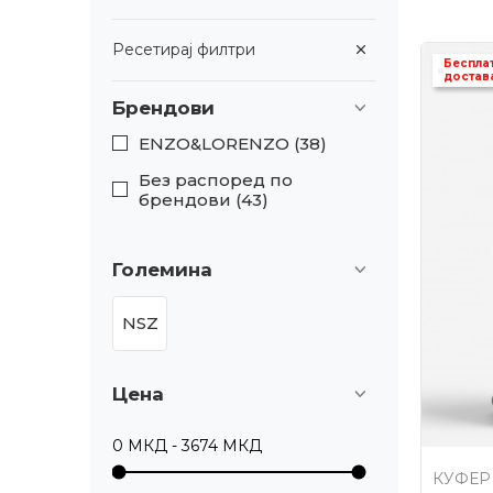
Ресетирај филтри
Беспла
достав
Брендови
ENZO&LORENZO (38)
Без распоред по
брендови (43)
Големина
NSZ
Цена
КУФЕР