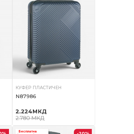
КУФЕР ПЛАСТИЧЕН
N87986
2.224
МКД
2.780
МКД
Бесплатна
0
%
-20
%