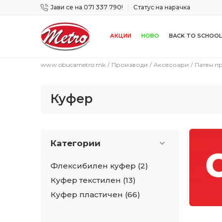
Јави се на 071 337 790!
Статус на нарачка
 дена!
Сигурно плаќање со платежна картичка!
АКЦИИ
НОВО
BACK TO SCHOOL
www.obucametro.mk
Производи
Аксесоари
Патен п
Куфер
Категории
Флексибилен куфер
(2)
Куфер текстилен
(13)
Куфер пластичен
(66)