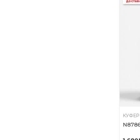
достав
КУФЕР
N878