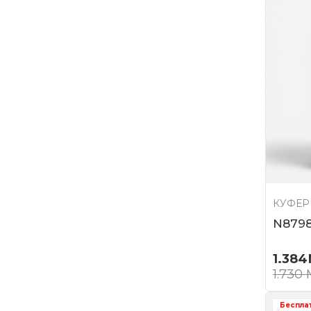
КУФЕР
N879
1.384
1.730
Беспла