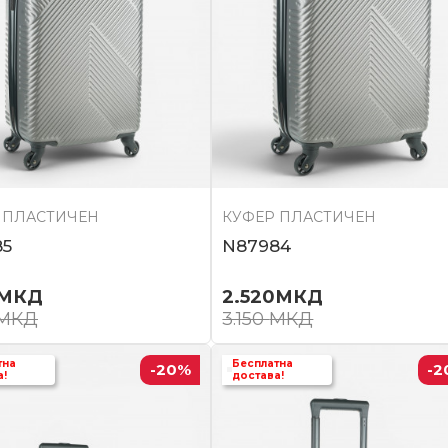
 ПЛАСТИЧЕН
КУФЕР ПЛАСТИЧЕН
85
N87984
МКД
2.520
МКД
МКД
3.150
МКД
тна
Бесплатна
-20
%
-2
а!
достава!