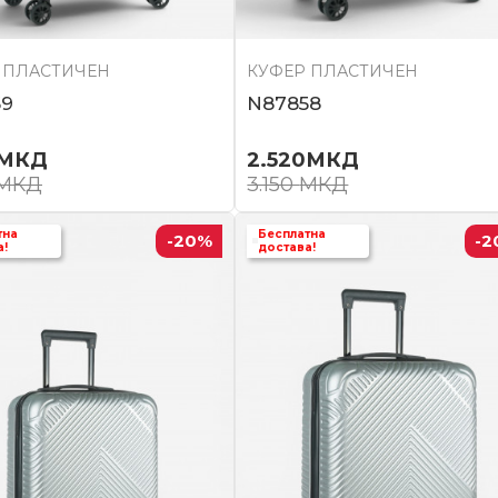
 ПЛАСТИЧЕН
КУФЕР ПЛАСТИЧЕН
59
N87858
МКД
2.520
МКД
МКД
3.150
МКД
тна
Бесплатна
-20
%
-2
а!
достава!