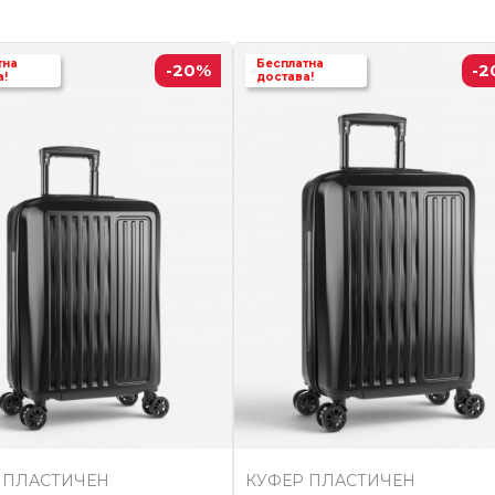
тна
Бесплатна
-20
%
-2
а!
достава!
 ПЛАСТИЧЕН
КУФЕР ПЛАСТИЧЕН