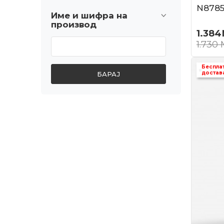
N878
Име и шифра на
производ
1.384
1.730
Беспла
достав
БАРАЈ