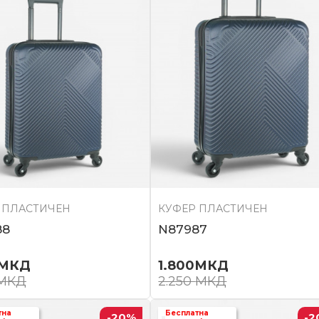
 ПЛАСТИЧЕН
КУФЕР ПЛАСТИЧЕН
88
N87987
МКД
1.800
МКД
МКД
2.250
МКД
тна
Бесплатна
-20
%
-2