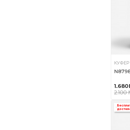
КУФЕР
N879
1.680
2.100
Беспла
достав