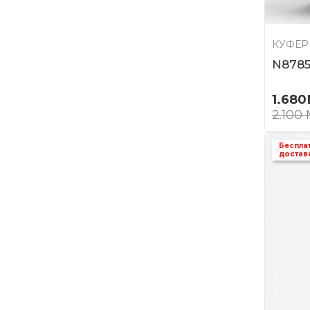
КУФЕР
N878
1.680
2.100
Беспла
достав