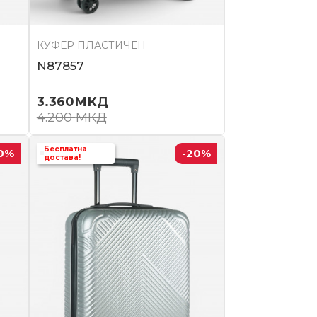
КУФЕР ПЛАСТИЧЕН
N87857
3.360
МКД
4.200
МКД
Бесплатна
0
%
-20
%
достава!