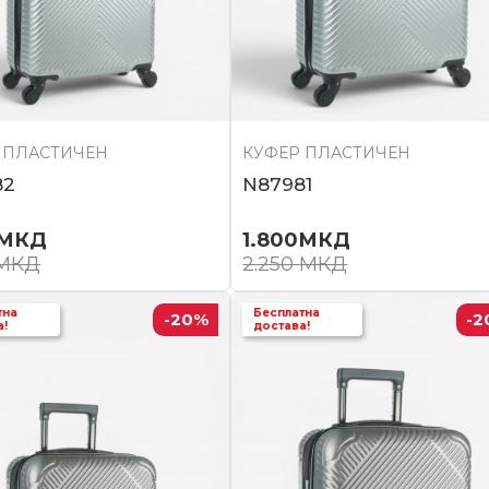
 ПЛАСТИЧЕН
КУФЕР ПЛАСТИЧЕН
82
N87981
МКД
1.800
МКД
МКД
2.250
МКД
тна
Бесплатна
-20
%
-2
а!
достава!