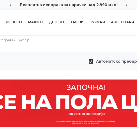
Бесплатна испорака за нарачки над 2.990 мкд!
ЖЕНСКО
МАШКО
ДЕТСКО
ТАШНИ
КУФЕРИ
АКСЕСОАРИ
рограм
Куфер
Автоматско преба