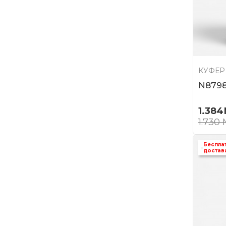
КУФЕР
N879
1.384
1.730
Беспла
достав