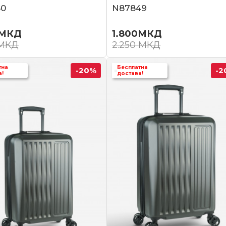
50
N87849
МКД
1.800
МКД
МКД
2.250
МКД
тна
Бесплатна
-20
%
-2
а!
достава!