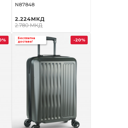
N87848
2.224
МКД
2.780
МКД
Бесплатна
0
%
-20
%
достава!