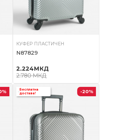
КУФЕР ПЛАСТИЧЕН
N87829
2.224
МКД
2.780
МКД
Бесплатна
0
%
-20
%
достава!