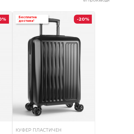
81
производи
Бесплатна
0
%
-20
%
достава!
КУФЕР ПЛАСТИЧЕН