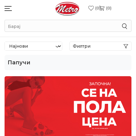
0
0
Барај
Филтри
Папучи