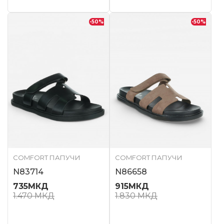
-50
%
-50
%
COMFORT ПАПУЧИ
COMFORT ПАПУЧИ
N83714
N86658
735
МКД
915
МКД
1.470
МКД
1.830
МКД