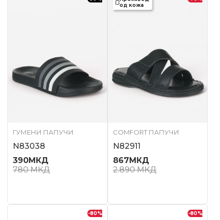
од кожа
ГУМЕНИ ПАПУЧИ
COMFORT ПАПУЧИ
N83038
N82911
390
МКД
867
МКД
780
МКД
2.890
МКД
-80
%
-80
%