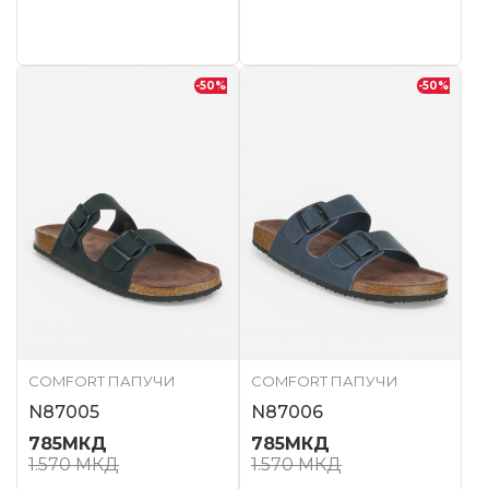
-50
%
-50
%
COMFORT ПАПУЧИ
COMFORT ПАПУЧИ
N87005
N87006
785
МКД
785
МКД
1.570
МКД
1.570
МКД