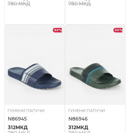
780
МКД
780
МКД
-60
%
-60
%
ГУМЕНИ ПАПУЧИ
ГУМЕНИ ПАПУЧИ
N86945
N86946
312
МКД
312
МКД