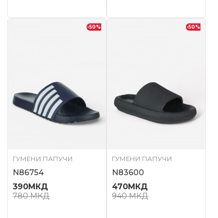
-50
%
-50
%
ГУМЕНИ ПАПУЧИ
ГУМЕНИ ПАПУЧИ
N86754
N83600
390
МКД
470
МКД
780
МКД
940
МКД