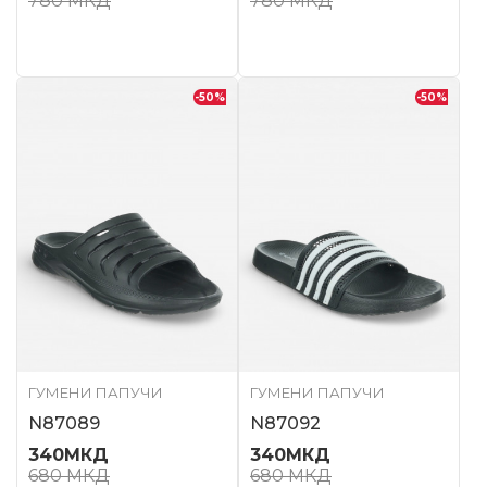
780
МКД
780
МКД
-50
%
-50
%
ГУМЕНИ ПАПУЧИ
ГУМЕНИ ПАПУЧИ
N87089
N87092
340
МКД
340
МКД
680
МКД
680
МКД