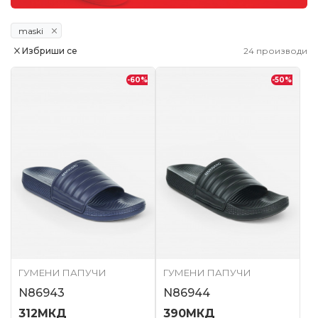
maski
Избриши се
24
производи
-60
%
-50
%
ГУМЕНИ ПАПУЧИ
ГУМЕНИ ПАПУЧИ
N86943
N86944
312
МКД
390
МКД