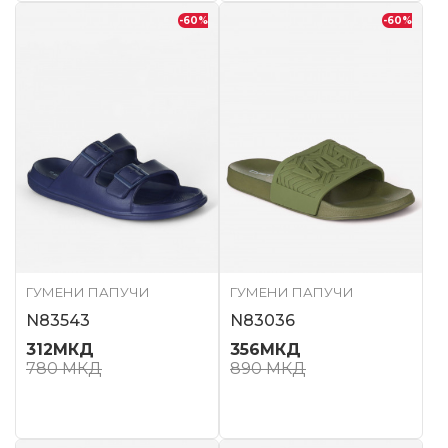
-60
%
-60
%
ГУМЕНИ ПАПУЧИ
ГУМЕНИ ПАПУЧИ
N83543
N83036
312
МКД
356
МКД
780
МКД
890
МКД