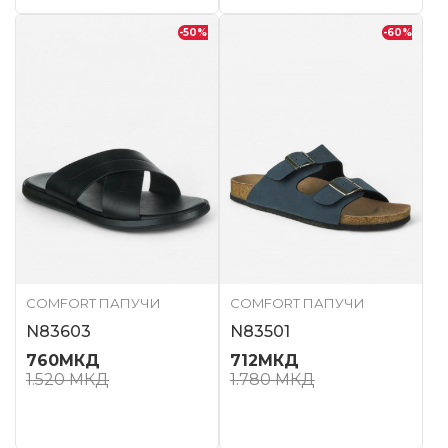
-50
%
-60
%
COMFORT ПАПУЧИ
COMFORT ПАПУЧИ
N83603
N83501
760
МКД
712
МКД
1.520
МКД
1.780
МКД