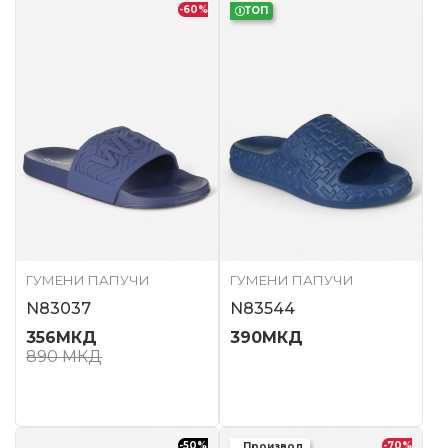
-60
%
ТОП
ГУМЕНИ ПАПУЧИ
ГУМЕНИ ПАПУЧИ
N83037
N83544
356
МКД
390
МКД
890
МКД
-50
%
-70
%
Производ