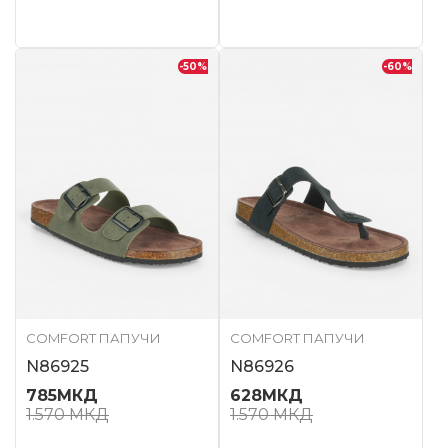
-50
%
-60
%
COMFORT ПАПУЧИ
COMFORT ПАПУЧИ
N86925
N86926
785
МКД
628
МКД
1.570
МКД
1.570
МКД