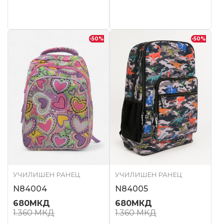
-50
%
-50
%
УЧИЛИШЕН РАНЕЦ
УЧИЛИШЕН РАНЕЦ
N84004
N84005
680
МКД
680
МКД
1.360
МКД
1.360
МКД