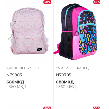
-50
%
-50
%
УЧИЛИШЕН РАНЕЦ
УЧИЛИШЕН РАНЕЦ
N79805
N79795
680
МКД
680
МКД
1.360
МКД
1.360
МКД
-50
%
-50
%