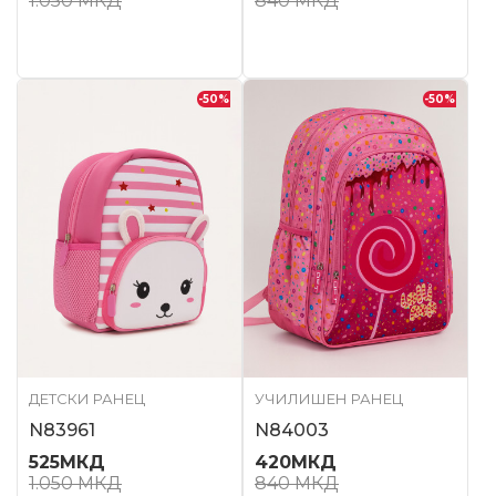
1.050
МКД
840
МКД
-50
%
-50
%
ДЕТСКИ РАНЕЦ
УЧИЛИШЕН РАНЕЦ
N83961
N84003
525
МКД
420
МКД
1.050
МКД
840
МКД