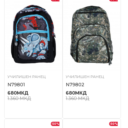
УЧИЛИШЕН РАНЕЦ
УЧИЛИШЕН РАНЕЦ
N79801
N79802
680
МКД
680
МКД
1.360
МКД
1.360
МКД
-50
%
-50
%