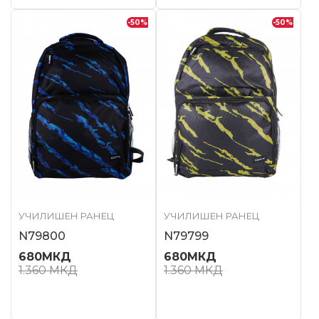
-50
%
-50
%
УЧИЛИШЕН РАНЕЦ
УЧИЛИШЕН РАНЕЦ
N79800
N79799
680
МКД
680
МКД
1.360
МКД
1.360
МКД