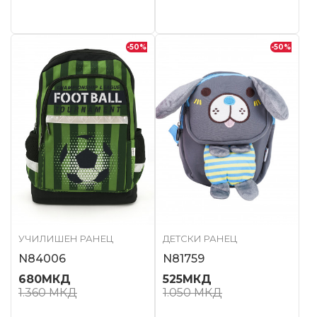
-50
%
-50
%
УЧИЛИШЕН РАНЕЦ
ДЕТСКИ РАНЕЦ
N84006
N81759
680
МКД
525
МКД
1.360
МКД
1.050
МКД