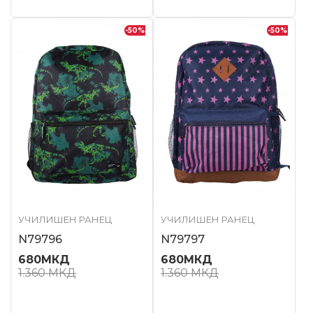
-50
%
-50
%
УЧИЛИШЕН РАНЕЦ
УЧИЛИШЕН РАНЕЦ
N79796
N79797
680
МКД
680
МКД
1.360
МКД
1.360
МКД