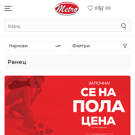
0
0
Барај
Филтри
Ранец