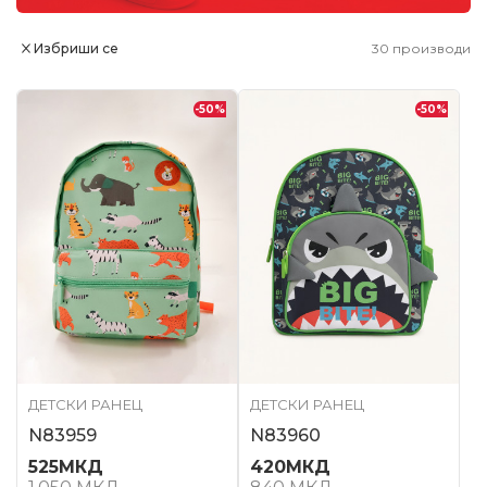
Избриши се
30
производи
-50
%
-50
%
ДЕТСКИ РАНЕЦ
ДЕТСКИ РАНЕЦ
N83959
N83960
525
МКД
420
МКД