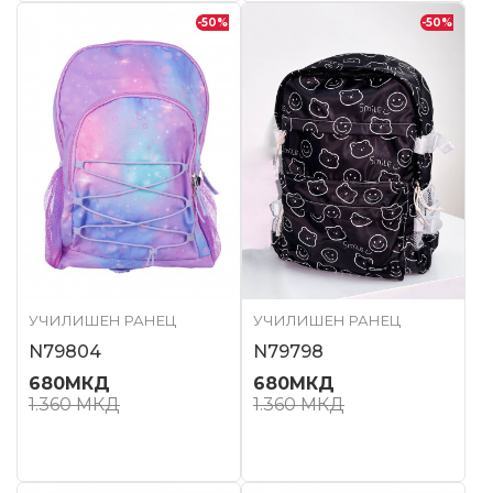
-50
%
-50
%
УЧИЛИШЕН РАНЕЦ
УЧИЛИШЕН РАНЕЦ
N79804
N79798
680
МКД
680
МКД
1.360
МКД
1.360
МКД