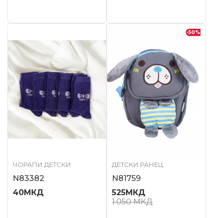
-50
%
ЧОРАПИ ДЕТСКИ
ДЕТСКИ РАНЕЦ
N83382
N81759
40
МКД
525
МКД
1.050
МКД