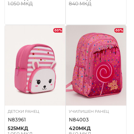
1.050
МКД
840
МКД
-50
%
-50
%
ДЕТСКИ РАНЕЦ
УЧИЛИШЕН РАНЕЦ
N83961
N84003
525
МКД
420
МКД