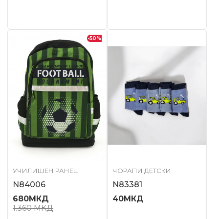
-50
%
УЧИЛИШЕН РАНЕЦ
ЧОРАПИ ДЕТСКИ
N84006
N83381
680
МКД
40
МКД
1.360
МКД