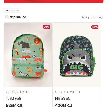
detski
Избриши се
48
производи
-50
%
-50
%
ДЕТСКИ РАНЕЦ
ДЕТСКИ РАНЕЦ
N83959
N83960
525
МКД
420
МКД