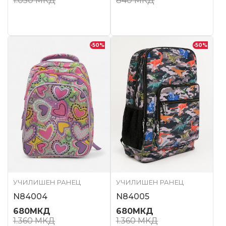
1.050
МКД
840
МКД
-50
%
-50
%
УЧИЛИШЕН РАНЕЦ
УЧИЛИШЕН РАНЕЦ
N84004
N84005
680
МКД
680
МКД
1.360
МКД
1.360
МКД