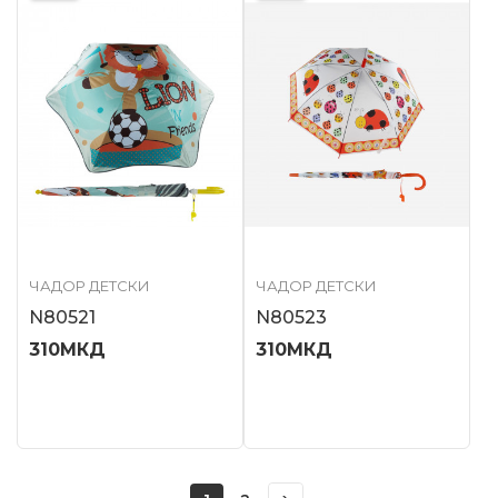
ЧАДОР ДЕТСКИ
ЧАДОР ДЕТСКИ
N80521
N80523
310
МКД
310
МКД