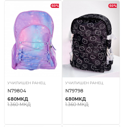
-50
%
-50
%
УЧИЛИШЕН РАНЕЦ
УЧИЛИШЕН РАНЕЦ
N79804
N79798
680
МКД
680
МКД
1.360
МКД
1.360
МКД