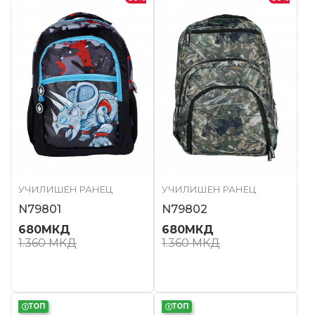
УЧИЛИШЕН РАНЕЦ
УЧИЛИШЕН РАНЕЦ
N79801
N79802
680
МКД
680
МКД
1.360
МКД
1.360
МКД
ТОП
ТОП