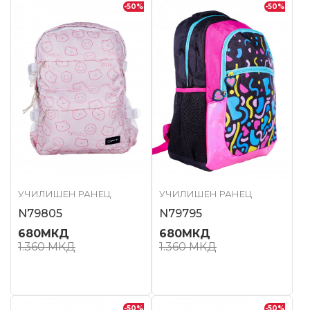
-50
%
-50
%
УЧИЛИШЕН РАНЕЦ
УЧИЛИШЕН РАНЕЦ
N79805
N79795
680
МКД
680
МКД
1.360
МКД
1.360
МКД
-50
%
-50
%