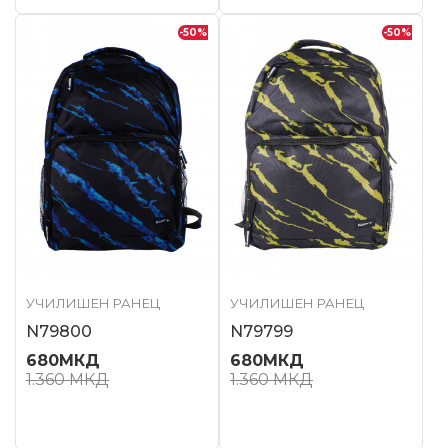
-50
%
-50
%
УЧИЛИШЕН РАНЕЦ
УЧИЛИШЕН РАНЕЦ
N79800
N79799
680
МКД
680
МКД
1.360
МКД
1.360
МКД