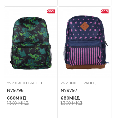
-50
%
-50
%
УЧИЛИШЕН РАНЕЦ
УЧИЛИШЕН РАНЕЦ
N79796
N79797
680
МКД
680
МКД
1.360
МКД
1.360
МКД