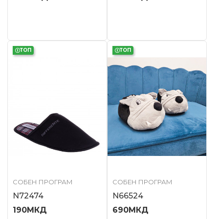
ТОП
ТОП
СОБЕН ПРОГРАМ
СОБЕН ПРОГРАМ
N72474
N66524
190
МКД
690
МКД