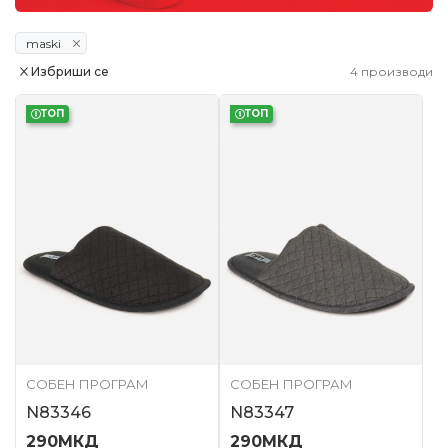
maski
Избриши се
4
производи
ТОП
ТОП
СОБЕН ПРОГРАМ
СОБЕН ПРОГРАМ
N83346
N83347
290
МКД
290
МКД