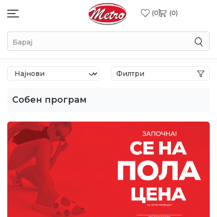
0
0
Барај
Филтри
Собен програм