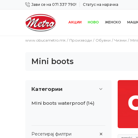
Јави се на 071 337 790!
Статус на нарачка
 дена!
Сигурно плаќање со платежна картичка!
АКЦИИ
НОВО
ЖЕНСКО
МАШ
www.obucametro.mk
Производи
Обувки
Чизми
Mini
Mini boots
Категории
MIni boots waterproof
(14)
Ресетирај филтри
zenski