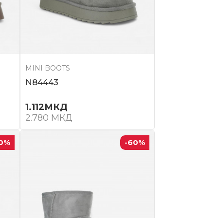
MINI BOOTS
N84443
1.112
МКД
2.780
МКД
0
%
-60
%