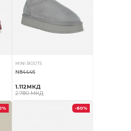
MINI BOOTS
N84446
1.112
МКД
2.780
МКД
0
%
-60
%