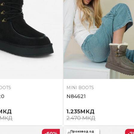
BOOTS
MINI BOOTS
20
N84621
МКД
1.235
МКД
МКД
2.470
МКД
Производ од
-60
%
-7