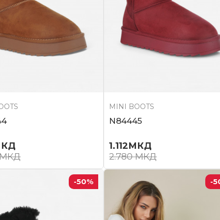
BOOTS
MINI BOOTS
44
N84445
КД
1.112
МКД
МКД
2.780
МКД
-50
%
-5