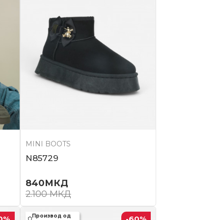
MINI BOOTS
N85729
840
МКД
2.100
МКД
Производ од
0
%
-60
%