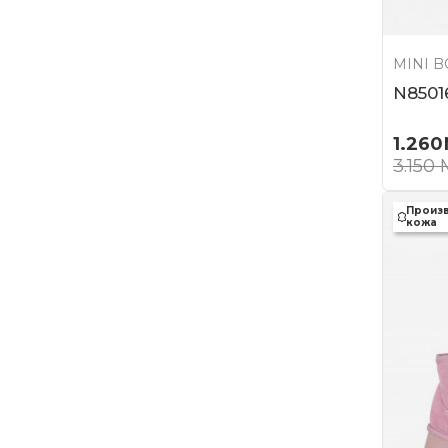
MINI 
N8501
1.260
3.150
Произ
кожа