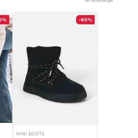
64
производи
0
%
-60
%
MINI BOOTS