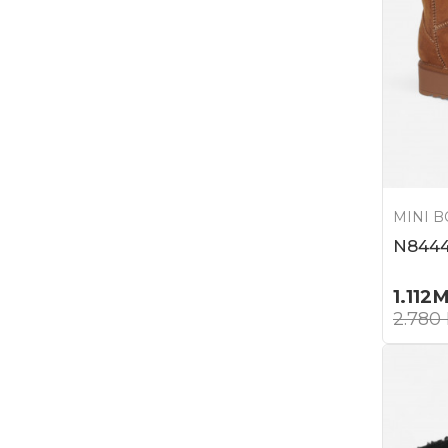
MINI 
N844
1.112
М
2.780