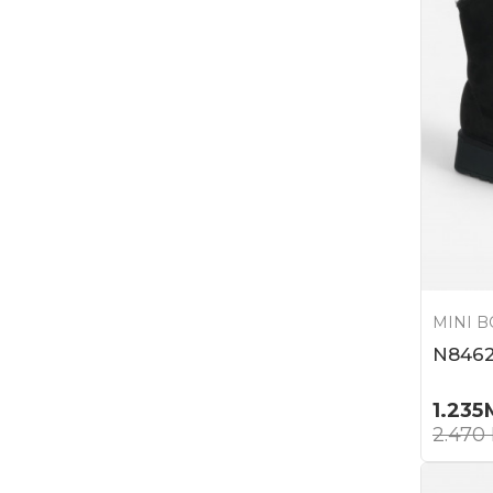
MINI 
N846
1.235
2.470