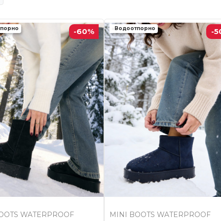
тпорно
Водоотпорно
-60
%
-5
BOOTS WATERPROOF
MINI BOOTS WATERPROOF