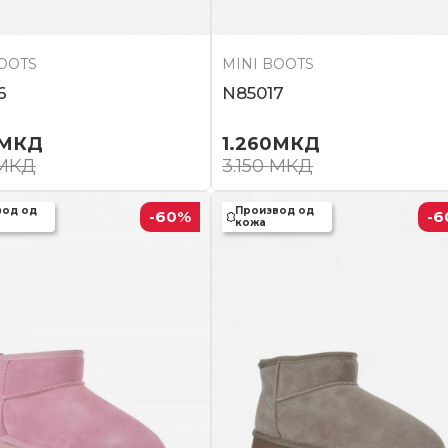
BOOTS
MINI BOOTS
6
N85017
МКД
1.260
МКД
МКД
3.150
МКД
вод од
Производ од
-60
%
-6
кожа