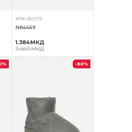
MINI BOOTS
N84469
1.384
МКД
3.460
МКД
0
%
-60
%