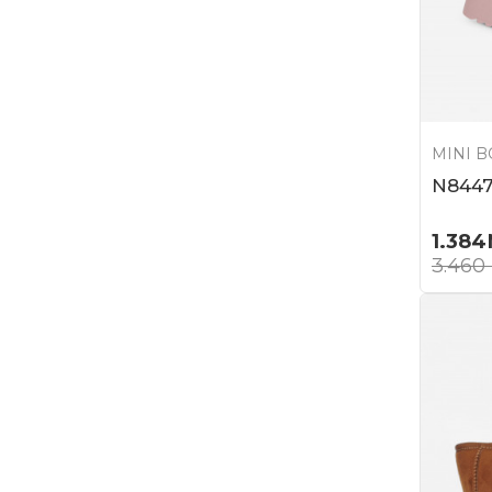
MINI 
N844
1.384
3.460