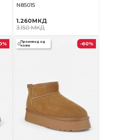
N85015
1.260
МКД
3.150
МКД
Производ од
0
%
-60
%
кожа