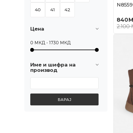
N8559
40
41
42
840
М
2.100
Цена
Име и шифра на
производ
БАРАЈ