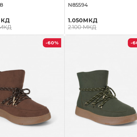
8
N85594
КД
1.050
МКД
МКД
2.100
МКД
-60
%
-6