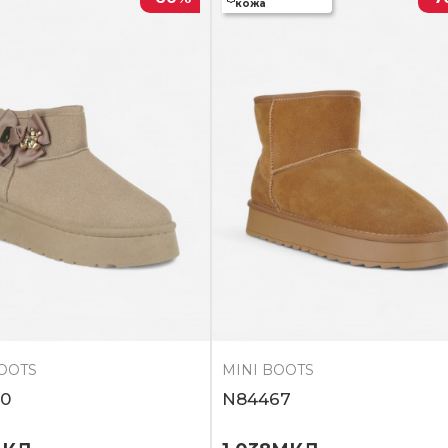
кожа
BOOTS
MINI BOOTS
0
N84467