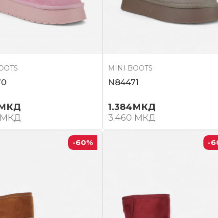
BOOTS
MINI BOOTS
70
N84471
МКД
1.384
МКД
МКД
3.460
МКД
-60
%
-6