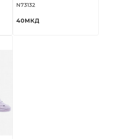
N73132
40
МКД