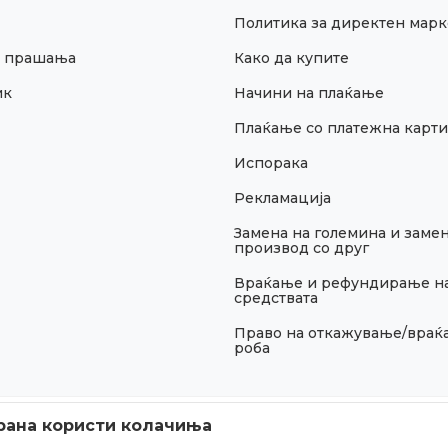
Политика за директен марк
и прашања
Како да купите
ик
Начини на плаќање
Плаќање со платежна карти
Испорака
Рекламација
Замена на големина и замен
производ со друг
Враќање и рефундирање н
средствата
Право на откажување/враќ
роба
рана користи колачиња