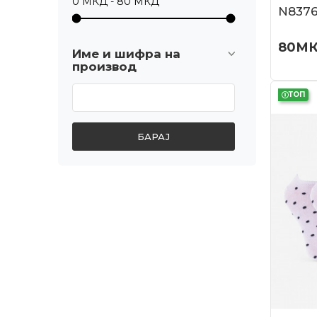
N837
80
М
Име и шифра на
производ
ТОП
БАРАЈ