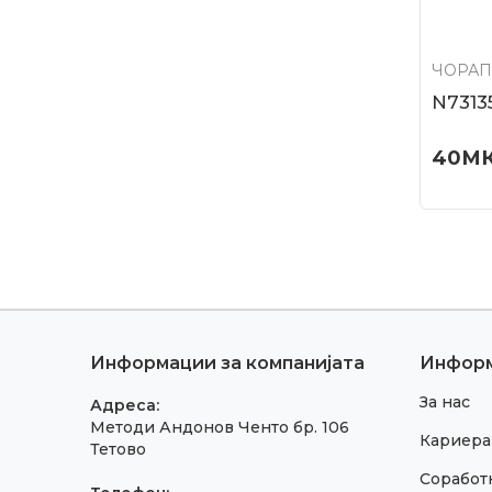
ЧОРАП
N7313
40
М
Информации за компанијата
Инфор
За нас
Адреса:
Методи Андонов Ченто бр. 106
Кариера
Тетово
Соработк