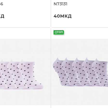
66
N73131
КД
40
МКД
ТОП