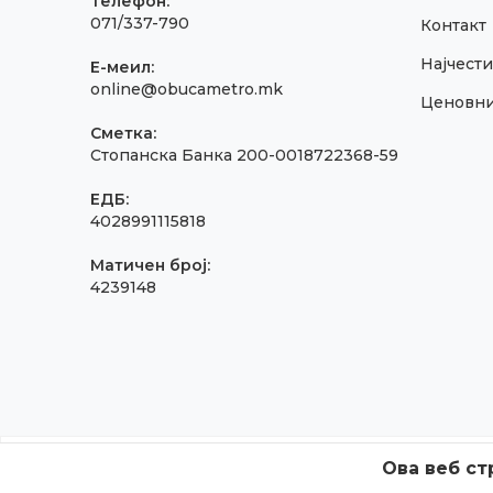
Телефон:
071/337-790
Контакт
Најчест
E-меил:
online@obucametro.mk
Ценовн
Сметка:
Стопанска Банка 200-0018722368-59
ЕДБ:
4028991115818
Матичен број:
4239148
Ова веб ст