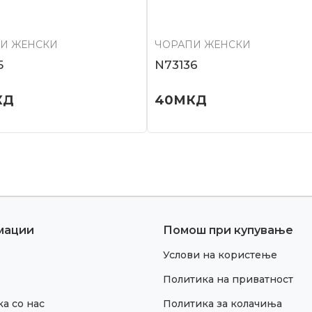
И ЖЕНСКИ
ЧОРАПИ ЖЕНСКИ
5
N73136
КД
40
МКД
мации
Помош при купување
Услови на користење
Политика на приватност
а со нас
Политика за колачиња