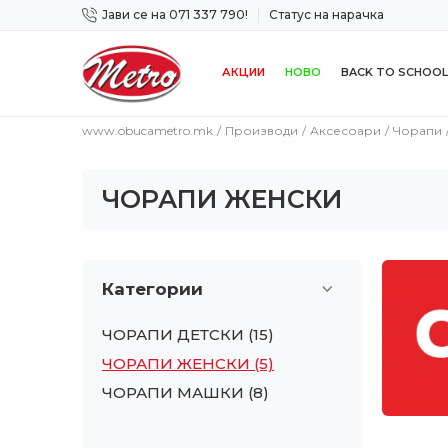
Јави се на 071 337 790!
Статус на нарачка
 дена!
Сигурно плаќање со платежна картичка!
АКЦИИ
НОВО
BACK TO SCHOOL
www.obucametro.mk
Производи
Аксесоари
Чорапи
ЧОРАПИ ЖЕНСКИ
Категории
ЧОРАПИ ДЕТСКИ
(15)
ЧОРАПИ ЖЕНСКИ
(5)
ЧОРАПИ МАШКИ
(8)