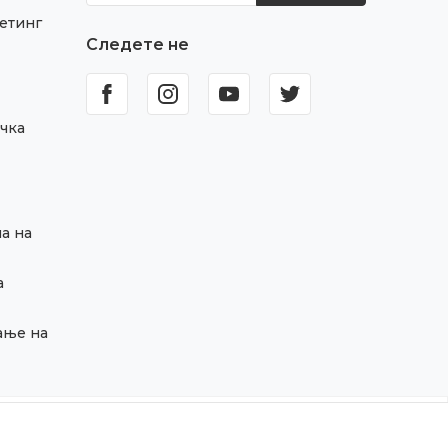
етинг
Следете не
чка
а на
а
ање на