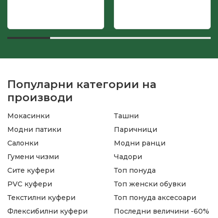
Популарни категории на
производи
Мокасинки
Ташни
Модни патики
Паричници
Салонки
Модни ранци
Гумени чизми
Чадори
Сите куфери
Топ понуда
PVC куфери
Топ женски обувки
Текстилни куфери
Топ понуда аксесоари
Флексибилни куфери
Последни величини -60%