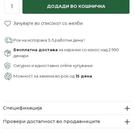
ДОДАДИ ВО КОШНИЧКА
Зачувајте во списокот со желби
Рок на испорака 3-5 работни дена !
Бесплатна достава
за нарачки со износ над 2.990
денари
Сигурно и едноставно online купување
Можност за замена во рок од
15 дена
Спецификација
Провери достапност во продавниците