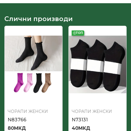
Слични производи
ТОП
ЧОРАПИ ЖЕНСКИ
ЧОРАПИ ЖЕНСКИ
N83766
N73131
80
МКД
40
МКД