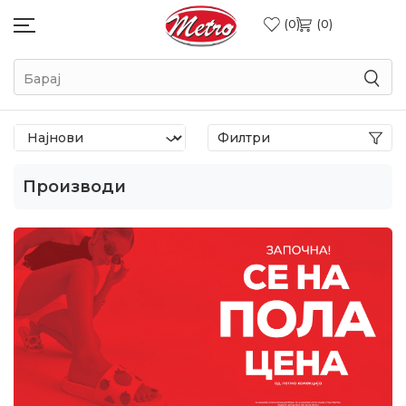
0
0
Барај
Филтри
Производи