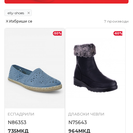
elly-shoes
Избриши се
7
производи
-50
%
-60
%
ЕСПАДРИЛИ
ДЛАБОКИ ЧЕВЛИ
N86353
N75643
735
МКД
964
МКД