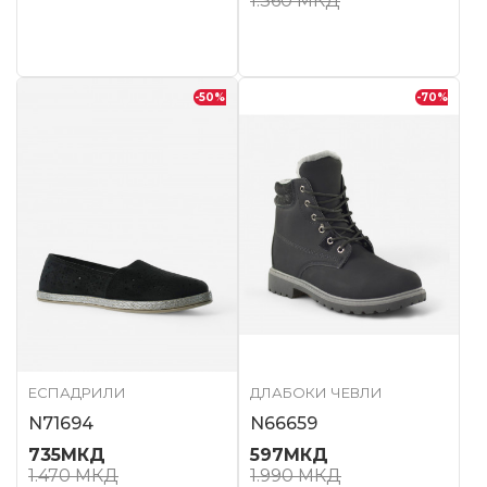
1.360
МКД
-50
%
-70
%
ЕСПАДРИЛИ
ДЛАБОКИ ЧЕВЛИ
N71694
N66659
735
МКД
597
МКД
1.470
МКД
1.990
МКД