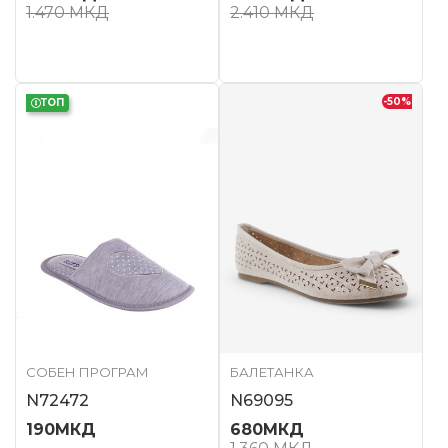
1.470
МКД
2.410
МКД
-50
%
ТОП
СОБЕН ПРОГРАМ
БАЛЕТАНКА
N72472
N69095
190
МКД
680
МКД