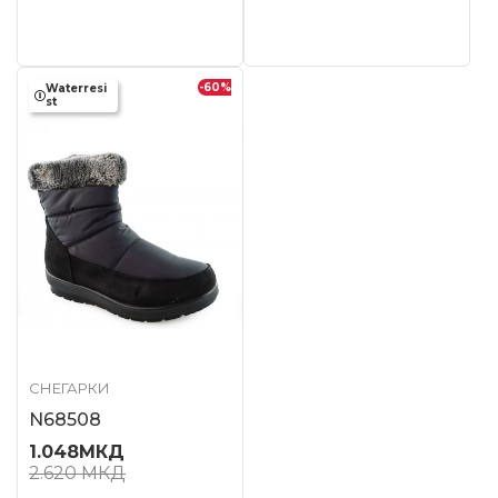
-60
%
Waterresi
st
СНЕГАРКИ
N68508
1.048
МКД
2.620
МКД