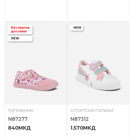
Бесплатна
NEW
достава!
NEW
ТОПЛИНКИ
СПОРТСКИ ПАТИКИ
N87277
N87312
840
МКД
1.570
МКД