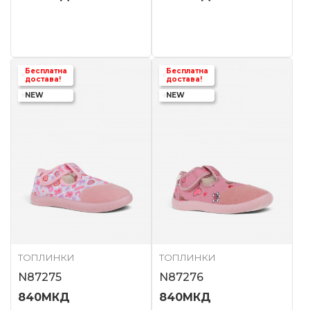
Бесплатна
Бесплатна
достава!
достава!
NEW
NEW
ТОПЛИНКИ
ТОПЛИНКИ
N87275
N87276
840
МКД
840
МКД