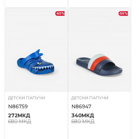
-60
%
-50
%
ДЕТСКИ ПАПУЧИ
ДЕТСКИ ПАПУЧИ
N86759
N86947
272
МКД
340
МКД
680
МКД
680
МКД