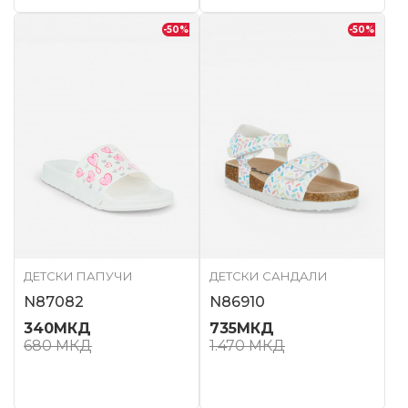
-50
%
-50
%
ДЕТСКИ ПАПУЧИ
ДЕТСКИ САНДАЛИ
N87082
N86910
340
МКД
735
МКД
680
МКД
1.470
МКД