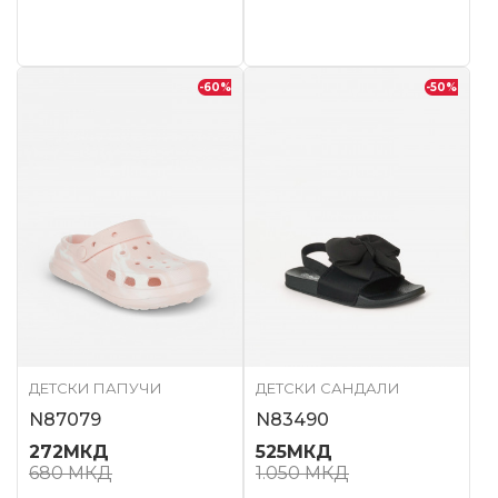
-60
%
-50
%
ДЕТСКИ ПАПУЧИ
ДЕТСКИ САНДАЛИ
N87079
N83490
272
МКД
525
МКД
680
МКД
1.050
МКД