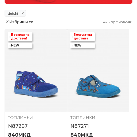
detski
Избриши се
425
производи
Бесплатна
Бесплатна
достава!
достава!
NEW
NEW
ТОПЛИНКИ
ТОПЛИНКИ
N87267
N87271
840
МКД
840
МКД