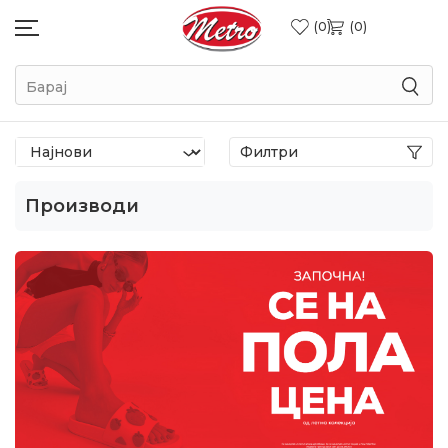
0
0
Барај
Филтри
Производи