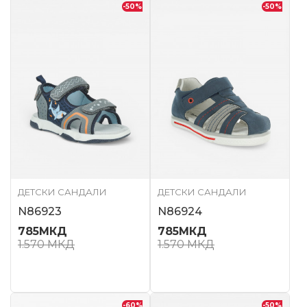
-50
%
-50
%
ДЕТСКИ САНДАЛИ
ДЕТСКИ САНДАЛИ
N86923
N86924
785
МКД
785
МКД
1.570
МКД
1.570
МКД
-60
%
-50
%