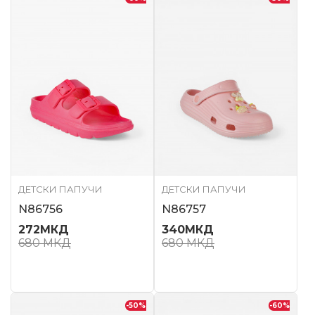
ДЕТСКИ ПАПУЧИ
ДЕТСКИ ПАПУЧИ
N86756
N86757
272
МКД
340
МКД
680
МКД
680
МКД
-50
%
-60
%