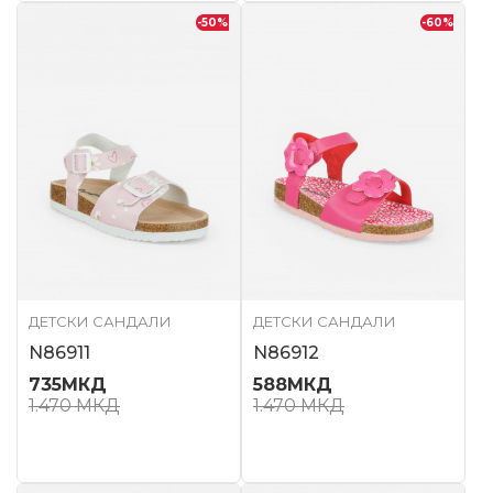
-50
%
-60
%
ДЕТСКИ САНДАЛИ
ДЕТСКИ САНДАЛИ
N86911
N86912
735
МКД
588
МКД
1.470
МКД
1.470
МКД