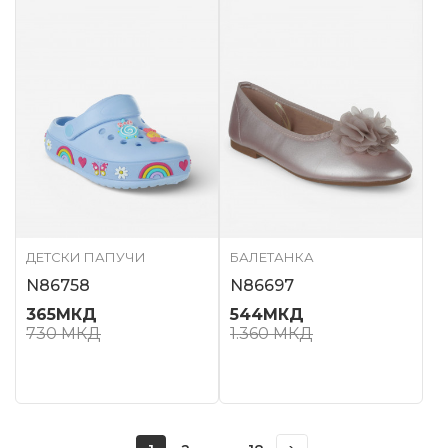
ДЕТСКИ ПАПУЧИ
БАЛЕТАНКА
N86758
N86697
365
МКД
544
МКД
730
МКД
1.360
МКД