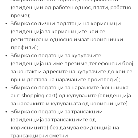
(евиденции од работен однос, плати, работно
време);
Збирка со лични податоци на корисници
(евиденција за корисниците кои се
регистрирани односно имаат кориснички
профили);
Збирка со податоци за купувачите
(евиденција на име презиме, телефонски број
за контакт и адресите на купувачите до кои се
врши достава на нарачаните производи);
Збирка со податоци за нарачките (кошничка;
анг. shopping cart) од купувачите (евиденција
за нарачките и купувањата од корисниците)
Збирка со податоци за трансакции
(евиденција за трансакциите од
корисниците) без да чува евиденција на
трансакциски сметки