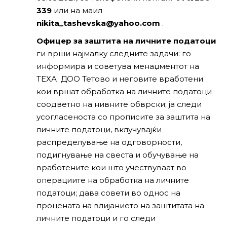
339
или на маил
nikita_tashevska@yahoo.com
.
Офицер за заштита на личните податоци
ги врши најмалку следните задачи: го
информира и советува менаџментот на
ТЕХА ДОО Тетово и неговите вработени
кои вршат обработка на личните податоци
соодветно на нивните обврски; ја следи
усогласеноста со прописите за заштита на
личните податоци, вклучувајќи
распределување на одговорности,
подигнување на свеста и обучување на
вработените кои што учествуваат во
операциите на обработка на личните
податоци; дава совети во однос на
процената на влијанието на заштитата на
личните податоци и го следи