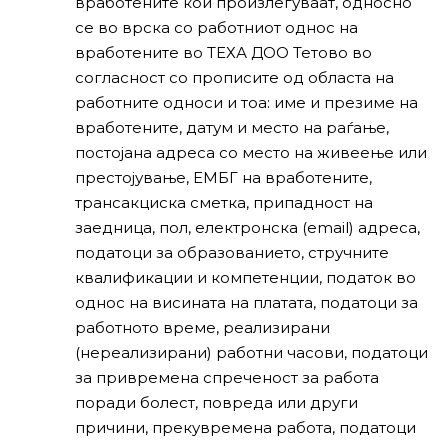
вработените кои произлегуваат, односно
се во врска со работниот однос на
вработените во ТЕХА ДОО Тетово во
согласност со прописите од областа на
работните односи и тоа: име и презиме на
вработените, датум и место на раѓање,
постојана адреса со место на живеење или
престојување, ЕМБГ на вработените,
трансакциска сметка, припадност на
заедница, пол, електронска (email) адреса,
податоци за образованието, стручните
квалификации и компетенции, податок во
однос на висината на платата, податоци за
работното време, реализирани
(нереализирани) работни часови, податоци
за привремена спреченост за работа
поради болест, повреда или други
причини, прекувремена работа, податоци