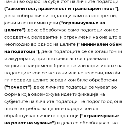
начин во однос на субјектот на личните податоци
(“законитост, правичност и транспарентност”)
,
дека собира лични податоци само за конкретни,
јасни и легитимни цели
(“ограничување на
целите”)
, дека обработува само податоци кои се
соодветни, релевантни и ограничени на она што е
неопходно во однос на целите
(“минимален обем
на податоци”)
, дека податоците се секогаш точни
и ажурирани, при што секогаш се преземаат
мерки за навремено бришење или коригирање на
податоците кои се неточни или нецелосни, имајќи
ги предвид целите заради кои биле обработени
(“точност”)
, дека личните податоци се чуваат во
форма која овозможува идентификација на
субјектите на личните податоци, не подолго од она
што е потребно за целите поради кои се
обработуваат личните податоци
(“ограничување
на рокот на чување”)
и дека се обработуваат на