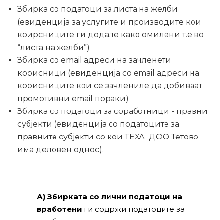
Збирка со податоци за листа на желби
(евиденција за услугите и производите кои
коирсниците ги додале како омилени т.е во
“листа на желби”)
Збирка со email адреси на зачленети
корисници (евиденција со email адреси на
корисниците кои се зачлениле да добиваат
промотивни email пораки)
Збирка со податоци за соработници - правни
субјекти (евиденција со податоците за
правните субјекти со кои ТЕХА ДОО Тетово
има деловен однос).
А) Збирката со лични податоци на
вработени
ги содржи податоците за