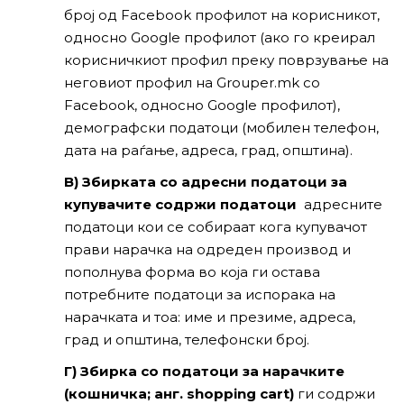
број од Facebook профилот на корисникот,
односно Google профилот (ако го креирал
корисничкиот профил преку поврзување на
неговиот профил на Grouper.mk со
Facebook, односно Google профилот),
демографски податоци (мобилен телефон,
дата на раѓање, адреса, град, општина).
В) Збирката со адресни податоци за
купувачите содржи податоци
адресните
податоци кои се собираат кога купувачот
прави нарачка на одреден производ и
пополнува форма во која ги остава
потребните податоци за испорака на
нарачката и тоа: име и презиме, адреса,
град и општина, телефонски број.
Г) Збирка со податоци за нарачките
(кошничка; анг. shopping cart)
ги содржи