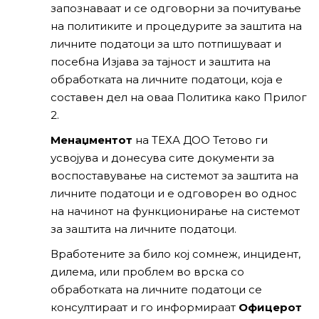
запознаваат и се одговорни за почитување
на политиките и процедурите за заштита на
личните податоци за што потпишуваат и
посебна Изјава за тајност и заштита на
обработката на личните податоци, која е
составен дел на оваа Политика како Прилог
2.
Менаџментот
на ТЕХА ДОО Тетово ги
усвојува и донесува сите документи за
воспоставување на системот за заштита на
личните податоци и е одговорен во однос
на начинот на функционирање на системот
за заштита на личните податоци.
Вработените за било кој сомнеж, инцидент,
дилема, или проблем во врска со
обработката на личните податоци се
консултираат и го информираат
Офицерот