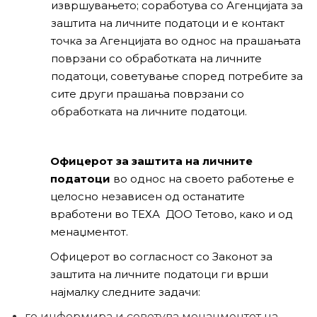
извршувањето; соработува со Агенцијата за
заштита на личните податоци и е контакт
точка за Агенцијата во однос на прашањата
поврзани со обработката на личните
податоци, советување според потребите за
сите други прашања поврзани со
обработката на личните податоци.
Офицерот за заштита на личните
податоци
во однос на своето работење е
целосно независен од останатите
вработени во ТЕХА ДОО Тетово, како и од
менаџментот.
Офицерот во согласност со Законот за
заштита на личните податоци ги врши
најмалку следните задачи:
го информира и советува менаџментот на