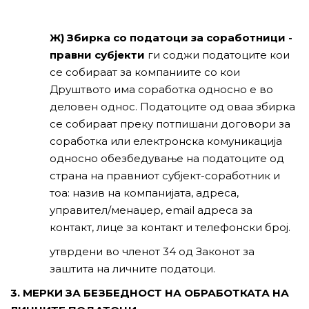
Ж) Збирка со податоци за соработници -
правни субјекти
ги соджи податоците кои
се собираат за компаниите со кои
Друштвото има соработка односно е во
деловен однос. Податоците од оваа збирка
се собираат преку потпишани договори за
соработка или електронска комуникација
односно обезбедување на податоците од
страна на правниот субјект-соработник и
тоа: назив на компанијата, адреса,
управител/менаџер, email адреса за
контакт, лице за контакт и телефонски број.
утврдени во членот 34 од Законот за
заштита на личните податоци.
3. МЕРКИ ЗА БЕЗБЕДНОСТ НА ОБРАБОТКАТА НА