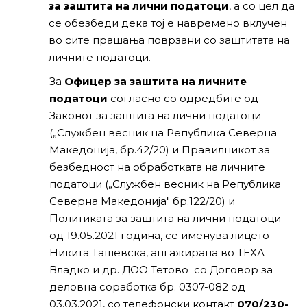
за заштита на лични податоци
, а со цел да
се обезбеди дека тој е навремено вклучен
во сите прашања поврзани со заштитата на
личните податоци.
За
Офицер за заштита на личните
податоци
согласно со одредбите од
Законот за заштита на лични податоци
(„Службен весник на Република Северна
Македонија, бр.42/20) и Правилникот за
безбедност на обработката на личните
податоци („Службен весник на Република
Северна Македонија" бр.122/20) и
Политиката за заштита на лични податоци
од 19.05.2021 година, се именува лицето
Никита Ташевска, ангажирана во ТЕХА
Владко и др. ДОО Тетово со Договор за
деловна соработка бр. 0307-082 од
03.03.2021, со телефонски контакт
070/230-