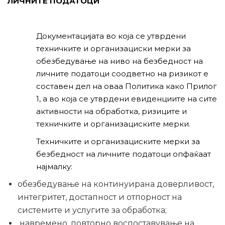
ЛИЧНИТЕ ПОДАТОЦИ
Документацијата во која се утврдени
техничките и организациски мерки за
обезбедување на ниво на безбедност на
личните податоци соодветно на ризикот е
составен дел на оваа Политика како Прилог
1, а во која се утврдени евиденциите на сите
активности на обработка, ризиците и
техничките и организациските мерки.
Техничките и организациските мерки за
безбедност на личните податоци опфаќаат
најмалку:
обезбедување на континуирана доверливост,
интегритет, достапност и отпорност на
системите и услугите за обработка;
навремено, повторно воспоставување на