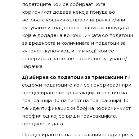
податоците кои се собираат кога
корисникот додава некоја понуда во
неговата кошничка, прави нарачка и/или
купување и тоа: детален запис за понудата
која е додадена во кошничката со податоци
за вредноста и количината и податоци за
купонот (купон код и пин код) кои се
генерираат за секое наравено купување/
нарачка.
Д) Збирка со податоци за трансакции
ги
содржи податоците кои се генерираат при
процесирање на трансакција и тоа: тип на
трансакција (10 на типот на трансакција), 10
т.е идентификациски број на корисничкиот
профил од кој се врши трансакцијата,
вредност и дата.
Процесирањето на трансакциите оди преку