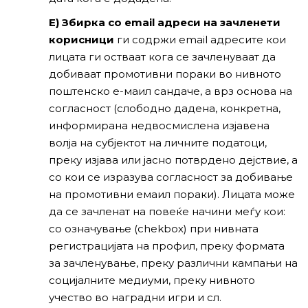
Е) Збирка со email адреси на зачленети
корисници
ги содржи email адресите кои
лицата ги остваат кога се зачленуваат да
добиваат промотивни пораки во нивното
поштенско е-маил сандаче, а врз основа на
согласност (слободно дадена, конкретна,
информирана недвосмислена изјавена
волја на субјектот на личните податоци,
преку изјава или јасно потврдено дејствие, а
со кои се изразува согласност за добивање
на промотивни емаил пораки). Лицата може
да се зачленат на повеќе начини меѓу кои:
со означување (сhekbох) при нивнатa
регистрацијата на профил, преку формата
за зачленување, преку различни кампањи на
социјалните медиуми, преку нивното
учество во наградни игри и сл.