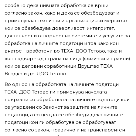
особено дека нивната обработка се врши
согласно закон, како и дека се обезбедуваат и
применуваат технички и организациски мерки со
кои се обезбедува доверливост, интегритет,
достапност и отпорност на системите и услугите за
обработка на личните податоци и тоа како кон
внатре - вработени во ТЕХА ДОО Тетово, така и
кон надвор - од страна на лица (физички и правни)
кои се деловни соработници Друштво ТЕХА
Владко и др. ДОО Тетово.
Во однос на обработката на личните податоци
ТЕХА ДОО Тетово ги применува начелата
поврзани со обработката на личните податоци кои
се утврдени со Законот за заштита на личните
податоци, а со цел да се обезбеди дека личните
податоци кои ги обработува се обработуваат
согласно со закон, правично и на транспарентен