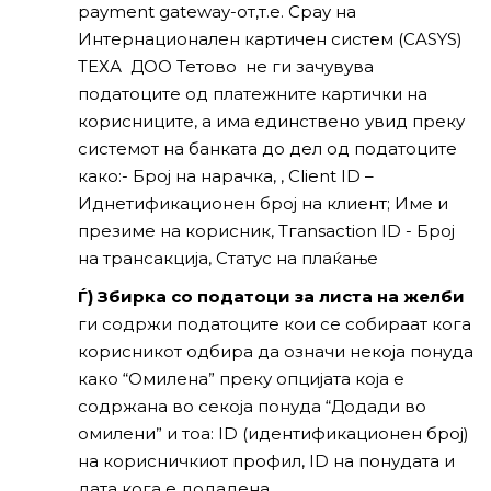
payment gateway-от,т.е. Cpay на
Интернационален картичен систем (CASYS)
ТЕХА ДОО Тетово не ги зачувува
податоците од платежните картички на
корисниците, а има единствено увид преку
системот на банката до дел од податоците
како:- Број на нарачка, , Сlient ID –
Иднетификационен број на клиент; Име и
презиме на корисник, Тгаnsaction ID - Број
на трансакција, Статус на плаќање
Ѓ) Збирка со податоци за листа на желби
ги содржи податоците кои се собираат кога
корисникот одбира да означи некоја понуда
како “Омилена” преку опцијата која е
содржана во секоја понуда “Додади во
омилени” и тоа: ID (идентификационен број)
на корисничкиот профил, ID на понудата и
дата кога е додадена.