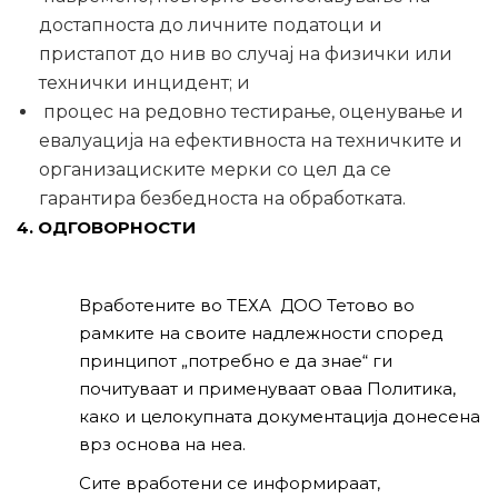
достапноста до личните податоци и
пристапот до нив во случај на физички или
технички инцидент; и
процес на редовно тестирање, оценување и
евалуација на ефективноста на техничките и
организациските мерки со цел да се
гарантира безбедноста на обработката.
4. ОДГОВОРНОСТИ
Вработените во ТЕХА ДОО Тетово во
рамките на своите надлежности според
принципот „потребно е да знае“ ги
почитуваат и применуваат оваа Политика,
како и целокупната документација донесена
врз основа на неа.
Сите вработени се информираат,