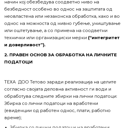
начин кој обезбедува соодветно ниво на
безбедност особено во однос на заштитата од
неовластена или незаконска обработка, како и во
однос на можноста од нивно губење, уништување
или оштетување, а со примена на соодветни
технички или организациски мерки
(“интегритет
и доверливост”).
2. ПРАВЕН ОСНОВ ЗА ОБРАБОТКА НА ЛИЧНИТЕ
ПОДАТОЦИ
ТЕХА ДОО Тетово заради реализација на целите
согласно својата деловна активност ги води и
обработува следните збирки на лични податоци:
Збирка со лични податоци на вработени
(евиденции од работен однос, плати, работно
време);
Збирка со лични податоци на вработени