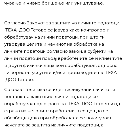
чување и нивно бришење или уништување.
Согласно Законот за заштита на личните податоци,
ТЕХА ДОО Тетово се јавува како контролор и
обработувач на лични податоци, при што ги
утврдува целите и начинот на обработка на
личните податоци согласно закон, а субјекти на
лични податоци покрај вработените се и клиентите
и други физички лица кои соработуваат, односно
ги користат услугите и/или производите на ТЕХА
ДОО Тетово.
Со оваа Политика се идентификувани начинот и
постапката како овие лични податоци се
обработуваат од страна на ТЕХА ДОО Тетово и од
страна на неговите вработени, а со цел да се
обезбеди дека при обработката се почитуваат
начелата за заштита на личните податоци, а