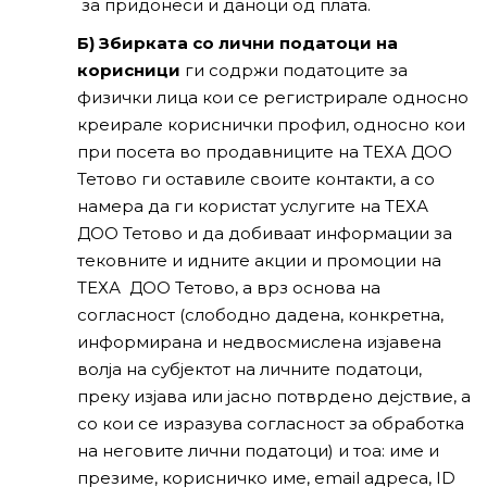
за придонеси и даноци од плата.
Б) Збирката со лични податоци на
корисници
ги содржи податоците за
физички лица кои се регистрирале односно
креирале кориснички профил, односно кои
при посета во продавниците на ТЕХА ДОО
Тетово ги оставиле своите контакти, а со
намера да ги користат услугите на ТЕХА
ДОО Тетово и да добиваат информации за
тековните и идните акции и промоции на
ТЕХА ДОО Тетово, а врз основа на
согласност (слободно дадена, конкретна,
информирана и недвосмислена изјавена
волја на субјектот на личните податоци,
преку изјава или јасно потврдено дејствие, а
со кои се изразува согласност за обработка
на неговите лични податоци) и тоа: име и
презиме, корисничко име, email адреса, ID