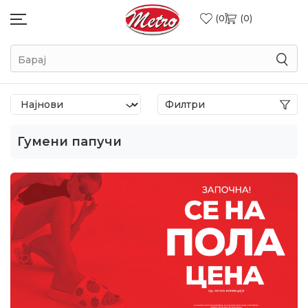
0
0
Барај
Филтри
Гумени папучи