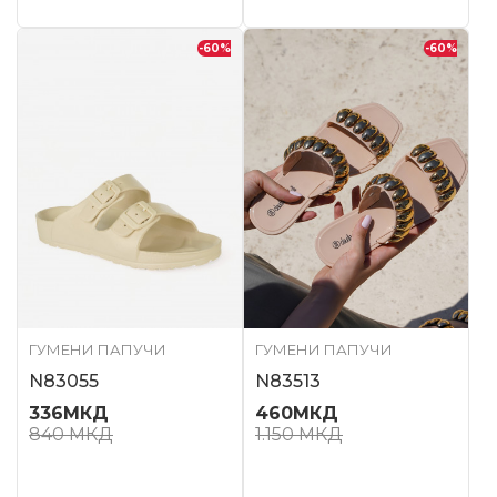
-60
%
-60
%
ГУМЕНИ ПАПУЧИ
ГУМЕНИ ПАПУЧИ
N83055
N83513
336
МКД
460
МКД
840
МКД
1.150
МКД