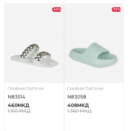
-60
%
-70
%
ГУМЕНИ ПАПУЧИ
ГУМЕНИ ПАПУЧИ
N83514
N83058
460
МКД
408
МКД
1.150
МКД
1.360
МКД