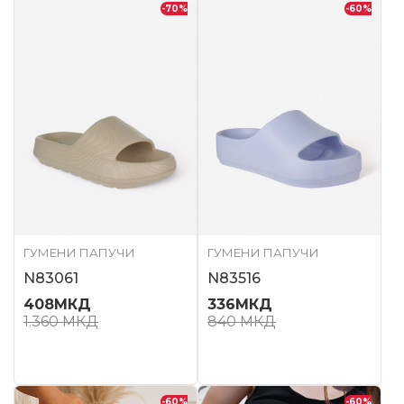
-70
%
-60
%
ГУМЕНИ ПАПУЧИ
ГУМЕНИ ПАПУЧИ
N83061
N83516
408
МКД
336
МКД
1.360
МКД
840
МКД
-60
%
-60
%