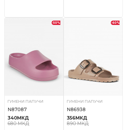
-50
%
-60
%
ГУМЕНИ ПАПУЧИ
ГУМЕНИ ПАПУЧИ
N87087
N86938
340
МКД
356
МКД
680
МКД
890
МКД