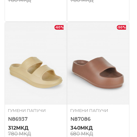
780
МКД
780
МКД
-60
%
-50
%
ГУМЕНИ ПАПУЧИ
ГУМЕНИ ПАПУЧИ
N86937
N87086
312
МКД
340
МКД
780
МКД
680
МКД