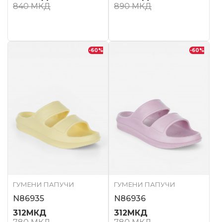
840
МКД
890
МКД
-60
%
-60
%
ГУМЕНИ ПАПУЧИ
ГУМЕНИ ПАПУЧИ
N86935
N86936
312
МКД
312
МКД