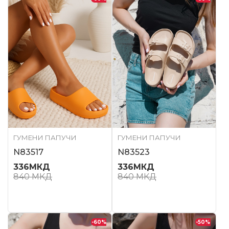
ГУМЕНИ ПАПУЧИ
ГУМЕНИ ПАПУЧИ
N83517
N83523
336
МКД
336
МКД
840
МКД
840
МКД
-60
%
-50
%