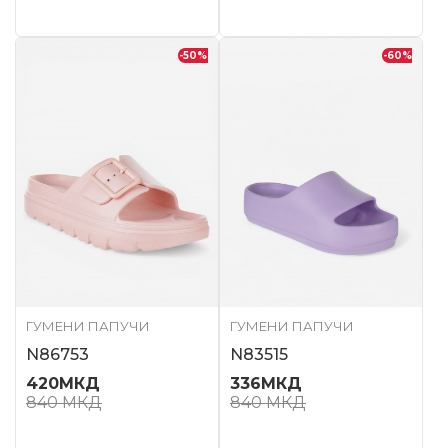
-50
%
-60
%
ГУМЕНИ ПАПУЧИ
ГУМЕНИ ПАПУЧИ
N86753
N83515
420
МКД
336
МКД
840
МКД
840
МКД