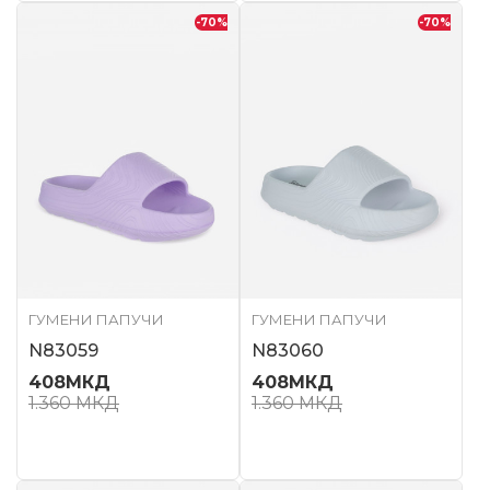
-70
%
-70
%
ГУМЕНИ ПАПУЧИ
ГУМЕНИ ПАПУЧИ
N83059
N83060
408
МКД
408
МКД
1.360
МКД
1.360
МКД