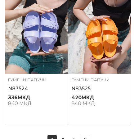
ГУМЕНИ ПАПУЧИ
ГУМЕНИ ПАПУЧИ
N83524
N83525
336
МКД
420
МКД
840
МКД
840
МКД