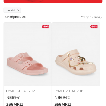
zenski
Избриши се
79
производи
-60
%
-60
%
ГУМЕНИ ПАПУЧИ
ГУМЕНИ ПАПУЧИ
N86941
N86942
336
МКД
356
МКД