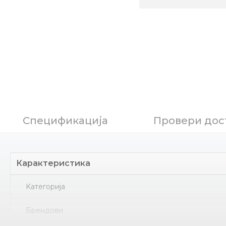
Спецификација
Провери дос
Карактеристика
Kатегорија
Брендови