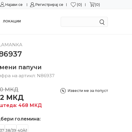
0
0
Најави се
Можност за замена во рок од 15 дена!
Регистрирај се
Сигурн
ЛОКАЦИИ
LAMANKA
86937
умени папучи
фра на артикл:
N86937
0
МКД
Извести ме за попуст
12
МКД
штеда:
468
МКД
бери големина:
37
38/39
40/41