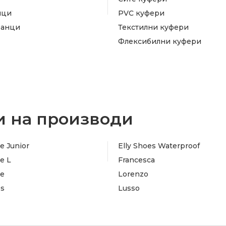
ици
PVC куфери
ранци
Текстилни куфери
Флексибилни куфери
 на производи
e Junior
Elly Shoes Waterproof
e L
Francesca
te
Lorenzo
es
Lusso