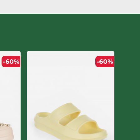
-60
%
-60
%