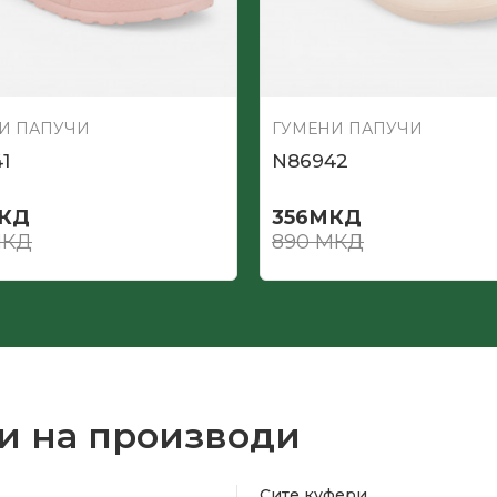
И ПАПУЧИ
ГУМЕНИ ПАПУЧИ
1
N86942
КД
356
МКД
КД
890
МКД
и на производи
Сите куфери