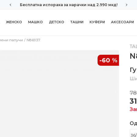
Бесплатна испорака за нарачки над 2.990 мкд!
ЖЕНСКО
МАШКО
ДЕТСКО
ТАШНИ
КУФЕРИ
АКСЕСОАРИ
мени папучи
N86937
TA
N
-60
%
Г
Ши
78
3
За
Од
36/