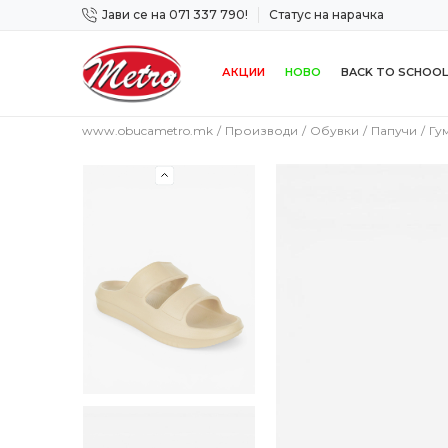
Јави се на 071 337 790!
Статус на нарачка
 дена!
Сигурно плаќање со платежна картичка!
АКЦИИ
НОВО
BACK TO SCHOOL
www.obucametro.mk
Производи
Обувки
Папучи
Гу