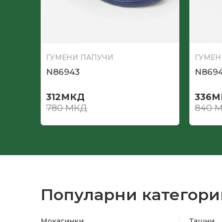
ГУМЕНИ ПАПУЧИ
ГУМЕН
N86943
N8694
312
МКД
336
М
780
МКД
840
М
Популарни категори
Мокасинки
Ташни