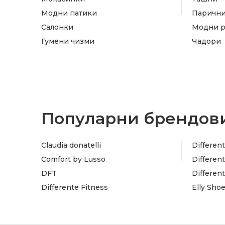
Модни патики
Паричн
Салонки
Модни 
Гумени чизми
Чадори
Популарни брендови
Claudia donatelli
Different
Comfort by Lusso
Different
DFT
Differen
Differente Fitness
Elly Sho