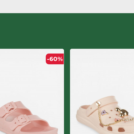
Етилвинилацетат
НРК
Етилвинилацетат
ЖЕНСКИ
-60
%
Етилвинилацетат