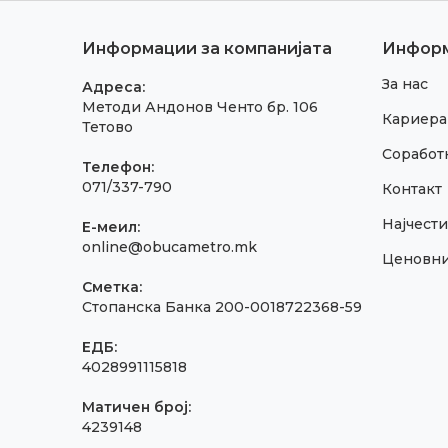
Информации за компанијата
Инфор
За нас
Адреса:
Методи Андонов Ченто бр. 106
Кариера
Тетово
Соработк
Телефон:
071/337-790
Контакт
Најчест
E-меил:
online@obucametro.mk
Ценовн
Сметка:
Стопанска Банка 200-0018722368-59
ЕДБ:
4028991115818
Матичен број:
4239148