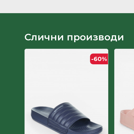
Ѓон
Земја на потекло
Лице
Слични производи
Пол
-50
%
-60
%
Постава