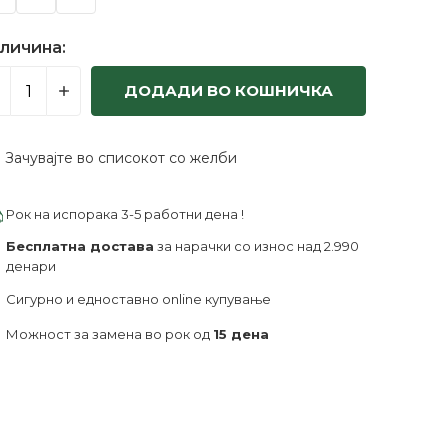
личина:
ДОДАДИ ВО КОШНИЧКА
Зачувајте во списокот со желби
Рок на испорака 3-5 работни дена !
Бесплатна достава
за нарачки со износ над 2.990
денари
Сигурно и едноставно online купување
Можност за замена во рок од
15 дена