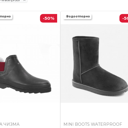
тпорно
Водоотпорно
-50
%
-5
А ЧИЗМА
MINI BOOTS WATERPROOF