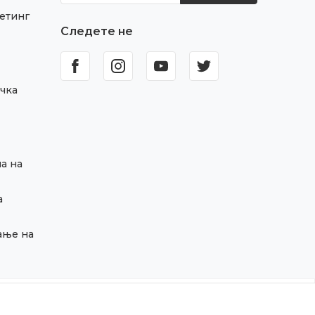
етинг
Следете не
чка
а на
а
ање на