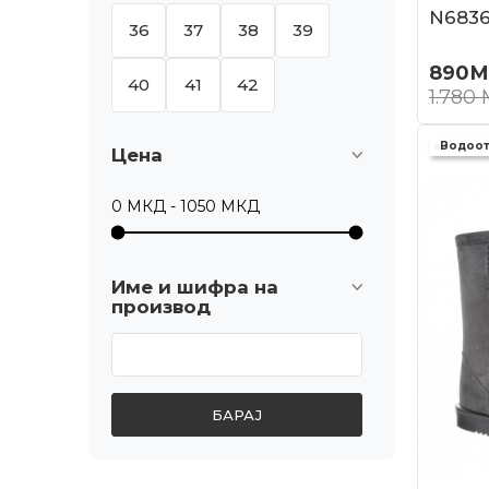
N683
36
37
38
39
890
М
40
41
42
1.780
Водоо
Цена
Име и шифра на
производ
БАРАЈ