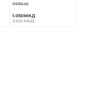
N68446
1.050
МКД
2.100
МКД