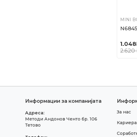
MINI 
N684
1.048
2.620
Информации за компанијата
Инфор
За нас
Адреса:
Методи Андонов Ченто бр. 106
Кариера
Тетово
Соработк