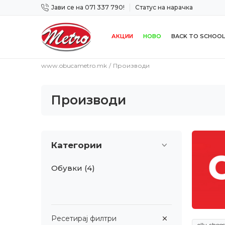
Јави се на 071 337 790!
Статус на нарачка
 дена!
Сигурно плаќање со платежна картичка!
АКЦИИ
НОВО
BACK TO SCHOOL
www.obucametro.mk
Производи
Производи
Категории
Обувки
(4)
Ресетирај филтри
elly-shoe