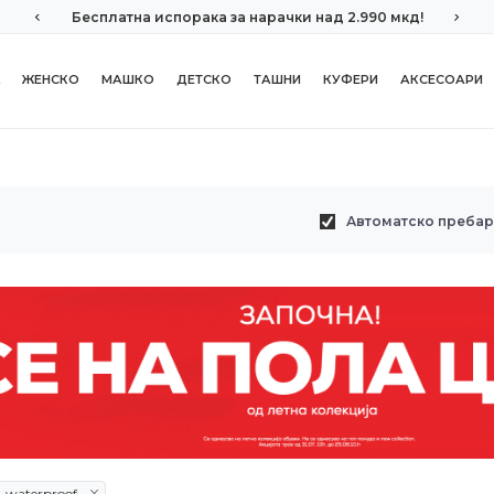
Бесплатна испорака за нарачки над 2.990 мкд!
ЖЕНСКО
МАШКО
ДЕТСКО
ТАШНИ
КУФЕРИ
АКСЕСОАРИ
Автоматско преба
s-waterproof