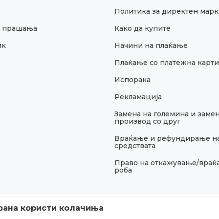
Политика за директен марк
и прашања
Како да купите
ик
Начини на плаќање
Плаќање со платежна карти
Испорака
Рекламација
Замена на големина и замен
производ со друг
Враќање и рефундирање н
средствата
Право на откажување/враќ
роба
рана користи колачиња