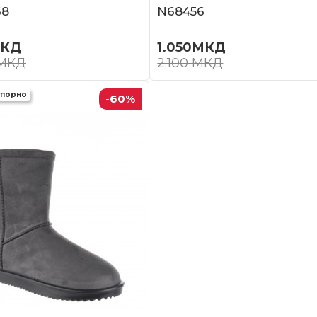
68
N68456
КД
1.050
МКД
МКД
2.100
МКД
тпорно
-60
%