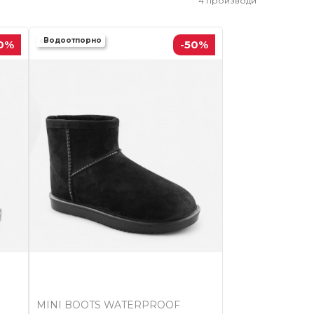
4
производи
Водоотпорно
0
%
-50
%
MINI BOOTS WATERPROOF