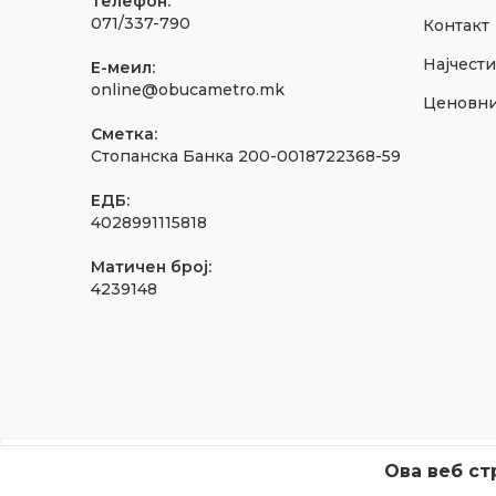
Телефон:
071/337-790
Контакт
Најчест
E-меил:
online@obucametro.mk
Ценовн
Сметка:
Стопанска Банка 200-0018722368-59
ЕДБ:
4028991115818
Матичен број:
4239148
Ова веб ст