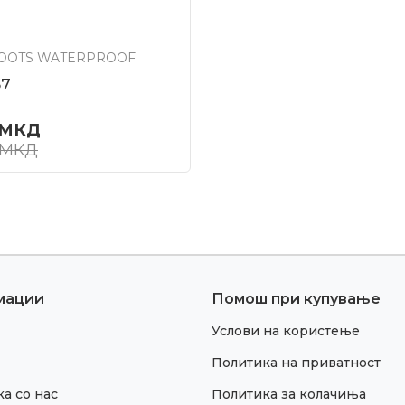
BOOTS WATERPROOF
57
МКД
МКД
мации
Помош при купување
Услови на користење
Политика на приватност
а со нас
Политика за колачиња