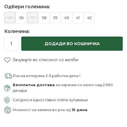
Одбери големина:
28
36
37
38
39
40
41
42
Количина:
ДОДАДИ ВО КОШНИЧКА
Зачувајте во списокот со желби
Рок на испорака 3-5 работни дена !
Бесплатна достава
за нарачки со износ над 2.990
денари
Сигурно и едноставно online купување
Можност за замена во рок од
15 дена