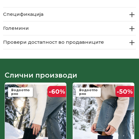
Спецификација
Големини
Провери достапност во продавниците
Слични производи
-60
%
-50
%
Водоотпо
Водоотпо
рно
рно