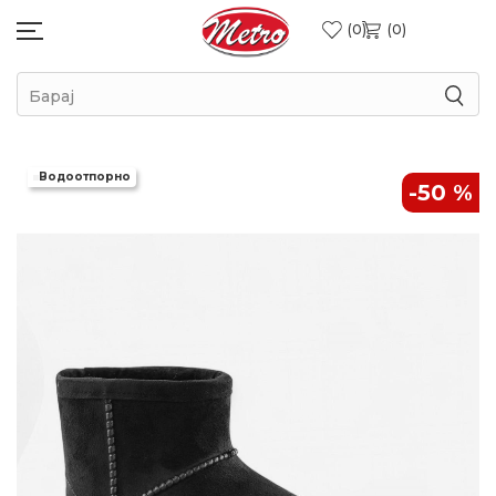
0
0
Барај
Водоотпорно
-50
%