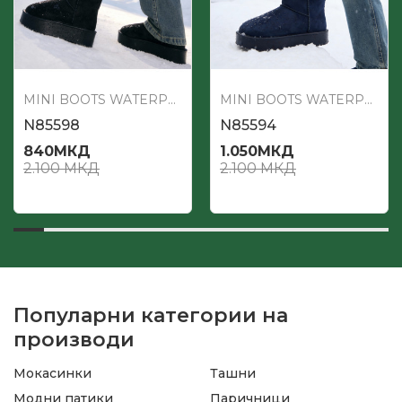
MINI BOOTS WATERPROOF
MINI BOOTS WATERPROOF
N85598
N85594
840
МКД
1.050
МКД
2.100
МКД
2.100
МКД
Популарни категории на
производи
Мокасинки
Ташни
Модни патики
Паричници