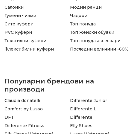
Салонки
Модни ранци
Гумени чизми
Чадори
Сите куфери
Топ понуда
PVC куфери
Топ женски обувки
Текстилни куфери
Топ понуда аксесоари
Флексибилни куфери
Последни величини -60%
Популарни брендови на
производи
Claudia donatelli
Differente Junior
Comfort by Lusso
Differente L
DFT
Differente
Differente Fitness
Elly Shoes
Elly Shoes Waterproof
Lusso Waterproof