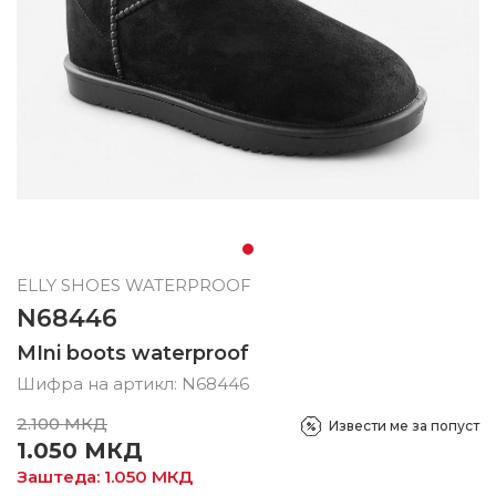
ELLY SHOES WATERPROOF
N68446
MIni boots waterproof
Шифра на артикл:
N68446
2.100
МКД
Извести ме за попуст
1.050
МКД
Заштеда:
1.050
МКД