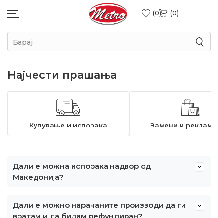
0
0
Барај
Најчести прашања
Купување и испорака
Замени и реклама
Дали е можна испорака надвор од
Македонија?
Дали е можно нарачаните производи да ги
вратам и да бидам рефундиран?