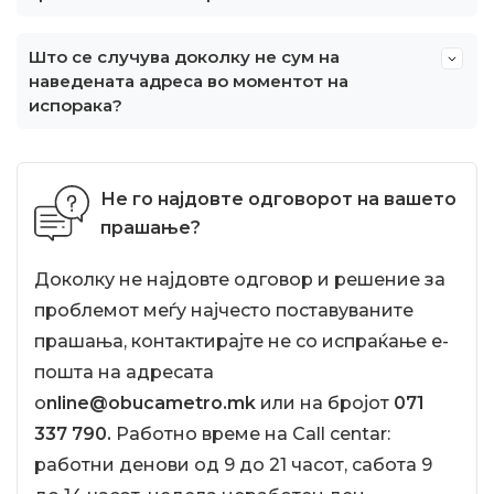
Што се случува доколку не сум на
наведената адреса во моментот на
испорака?
Не го најдовте одговорот на вашето
прашање?
Доколку не најдовте одговор и решение за
проблемот меѓу најчесто поставуваните
прашања, контактирајте не со испраќање е-
пошта на адресата
o
nline@obucametro.mk
или на бројот
0
71
337 790.
Работно време на Call centar:
работни денови од 9 до 21 часот, сабота 9