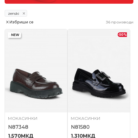
zenski
Избриши се
36
производи
-50
%
NEW
МОКАСИНКИ
МОКАСИНКИ
N87348
N81580
1.570
МКД
1.310
МКД