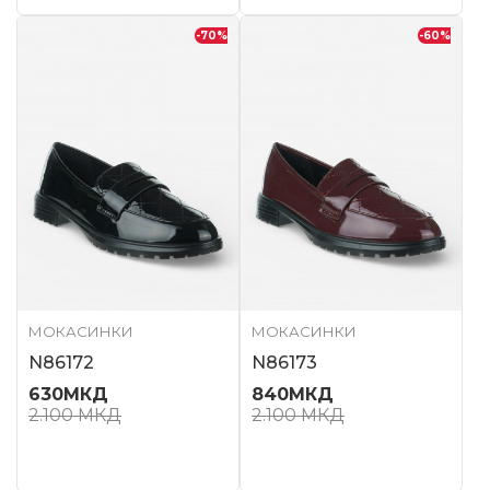
-70
%
-60
%
МОКАСИНКИ
МОКАСИНКИ
N86172
N86173
630
МКД
840
МКД
2.100
МКД
2.100
МКД