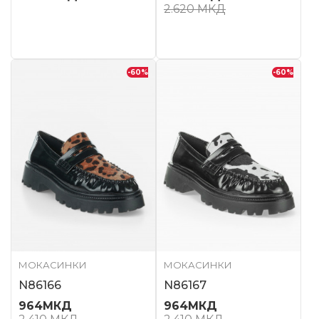
2.620
МКД
-60
%
-60
%
МОКАСИНКИ
МОКАСИНКИ
N86166
N86167
964
МКД
964
МКД