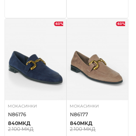
-60
%
-60
%
МОКАСИНКИ
МОКАСИНКИ
N86176
N86177
840
МКД
840
МКД
2.100
МКД
2.100
МКД