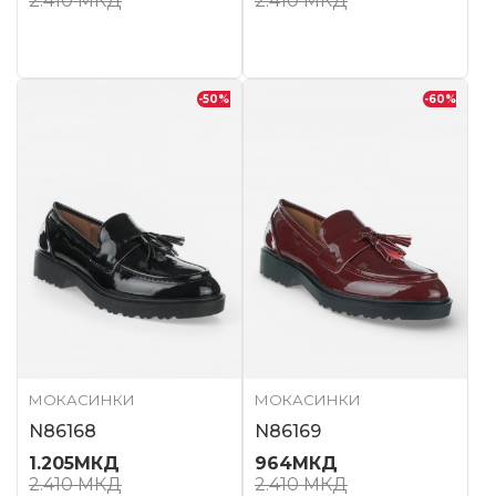
2.410
МКД
2.410
МКД
-50
%
-60
%
МОКАСИНКИ
МОКАСИНКИ
N86168
N86169
1.205
МКД
964
МКД
2.410
МКД
2.410
МКД