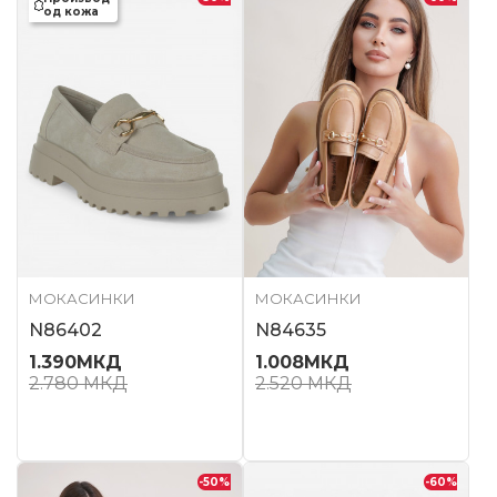
од кожа
МОКАСИНКИ
МОКАСИНКИ
N86402
N84635
1.390
МКД
1.008
МКД
2.780
МКД
2.520
МКД
-50
%
-60
%