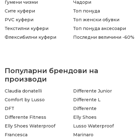
Гумени чизми
Чадори
Сите куфери
Топ понуда
PVC куфери
Топ женски обувки
Текстилни куфери
Топ понуда аксесоари
Флексибилни куфери
Последни величини -60%
Популарни брендови на
производи
Claudia donatelli
Differente Junior
Comfort by Lusso
Differente L
DFT
Differente
Differente Fitness
Elly Shoes
Elly Shoes Waterproof
Lusso Waterproof
Francesca
Marinaro