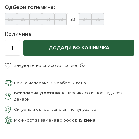
Одбери големина:
28
29
30
31
32
33
34
35
Количина:
ДОДАДИ ВО КОШНИЧКА
Зачувајте во списокот со желби
Рок на испорака 3-5 работни дена !
Бесплатна достава
за нарачки со износ над 2.990
денари
Сигурно и едноставно online купување
Можност за замена во рок од
15 дена