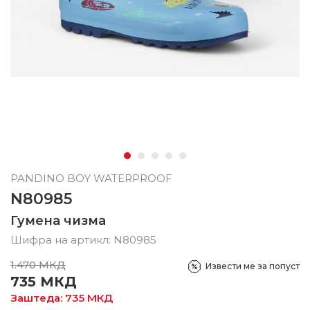
PANDINO BOY WATERPROOF
N80985
Гумена чизма
Шифра на артикл:
N80985
1.470
МКД
Извести ме за попуст
735
МКД
Заштеда:
735
МКД