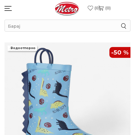
0
0
Барај
Водоотпорно
-50
%