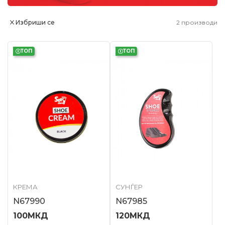
Избриши се
2
производи
ТОП
ТОП
КРЕМА
СУНЃЕР
N67990
N67985
100
МКД
120
МКД