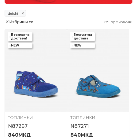
detski
Избриши се
379
производи
Бесплатна
Бесплатна
достава!
достава!
NEW
NEW
ТОПЛИНКИ
ТОПЛИНКИ
N87267
N87271
840
МКД
840
МКД