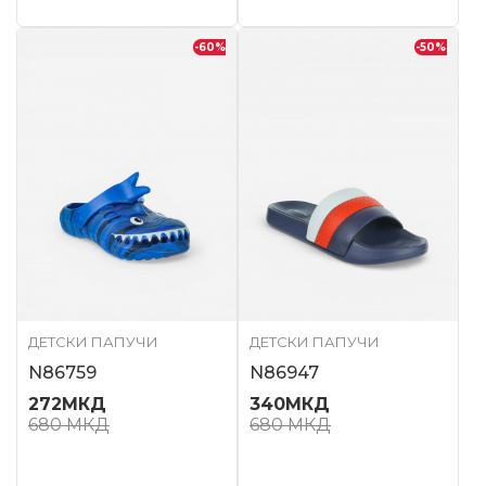
-60
%
-50
%
ДЕТСКИ ПАПУЧИ
ДЕТСКИ ПАПУЧИ
N86759
N86947
272
МКД
340
МКД
680
МКД
680
МКД