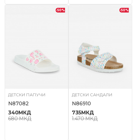
-50
%
-50
%
ДЕТСКИ ПАПУЧИ
ДЕТСКИ САНДАЛИ
N87082
N86910
340
МКД
735
МКД
680
МКД
1.470
МКД