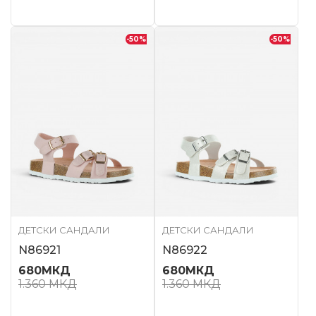
-50
%
-50
%
ДЕТСКИ САНДАЛИ
ДЕТСКИ САНДАЛИ
N86921
N86922
680
МКД
680
МКД
1.360
МКД
1.360
МКД