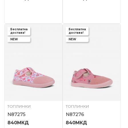
Бесплатна
Бесплатна
достава!
достава!
NEW
NEW
ТОПЛИНКИ
ТОПЛИНКИ
N87275
N87276
840
МКД
840
МКД