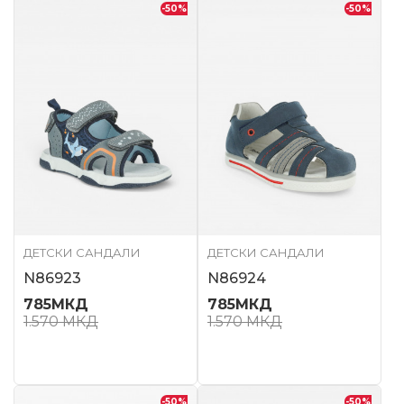
-50
%
-50
%
ДЕТСКИ САНДАЛИ
ДЕТСКИ САНДАЛИ
N86923
N86924
785
МКД
785
МКД
1.570
МКД
1.570
МКД
-50
%
-50
%