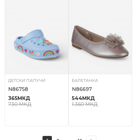
ДЕТСКИ ПАПУЧИ
БАЛЕТАНКА
N86758
N86697
365
МКД
544
МКД
730
МКД
1.360
МКД