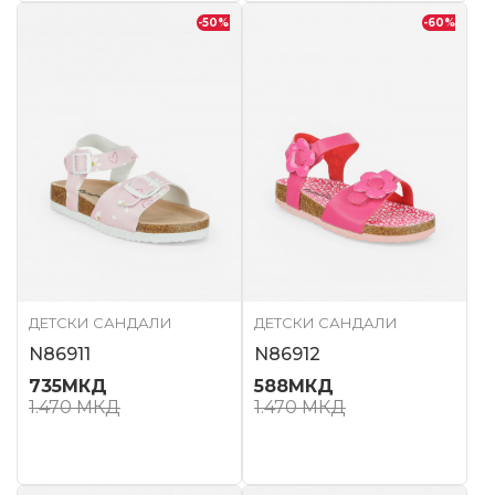
-50
%
-60
%
ДЕТСКИ САНДАЛИ
ДЕТСКИ САНДАЛИ
N86911
N86912
735
МКД
588
МКД
1.470
МКД
1.470
МКД