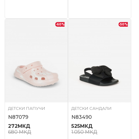
-60
%
-50
%
ДЕТСКИ ПАПУЧИ
ДЕТСКИ САНДАЛИ
N87079
N83490
272
МКД
525
МКД
680
МКД
1.050
МКД