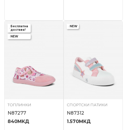
Бесплатна
NEW
достава!
NEW
ТОПЛИНКИ
СПОРТСКИ ПАТИКИ
N87277
N87312
840
МКД
1.570
МКД