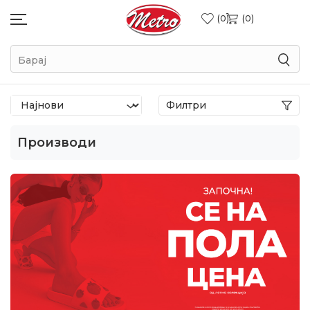
0
0
Барај
Филтри
Производи