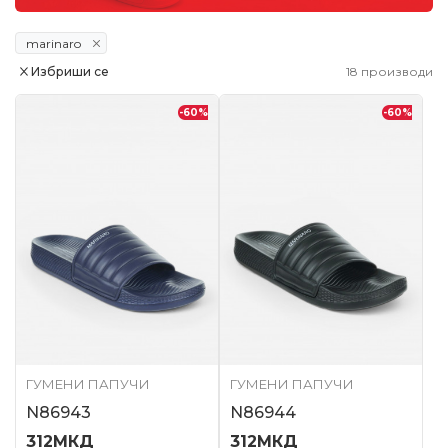
marinaro
Избриши се
18
производи
-60
%
-60
%
ГУМЕНИ ПАПУЧИ
ГУМЕНИ ПАПУЧИ
N86943
N86944
312
МКД
312
МКД