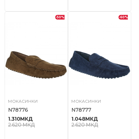
-50
%
-60
%
МОКАСИНКИ
МОКАСИНКИ
N78776
N78777
1.310
МКД
1.048
МКД
2.620
МКД
2.620
МКД