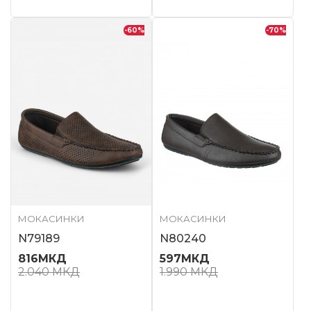
-60
%
-70
%
МОКАСИНКИ
МОКАСИНКИ
N79189
N80240
816
МКД
597
МКД
2.040
МКД
1.990
МКД