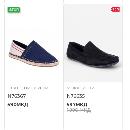
-70
%
ТОП
ПЛАТНЕНИ ОБУВКИ
МОКАСИНКИ
N76367
N76635
590
МКД
597
МКД
1.990
МКД