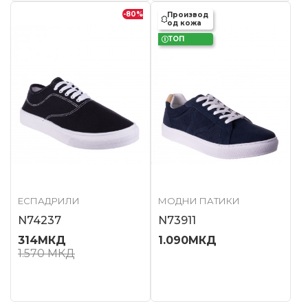
-80
%
Производ
од кожа
ТОП
ЕСПАДРИЛИ
МОДНИ ПАТИКИ
N74237
N73911
314
МКД
1.090
МКД
1.570
МКД