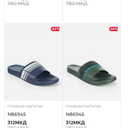
780
МКД
780
МКД
-60
%
-60
%
ГУМЕНИ ПАПУЧИ
ГУМЕНИ ПАПУЧИ
N86945
N86946
312
МКД
312
МКД