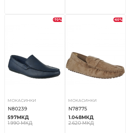
-70
%
-60
%
МОКАСИНКИ
МОКАСИНКИ
N80239
N78775
597
МКД
1.048
МКД
1.990
МКД
2.620
МКД