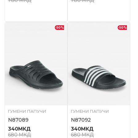
780
МКД
780
МКД
-50
%
-50
%
ГУМЕНИ ПАПУЧИ
ГУМЕНИ ПАПУЧИ
N87089
N87092
340
МКД
340
МКД
680
МКД
680
МКД