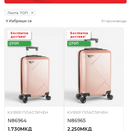
Листа: ТОП
Избриши се
91
производи
Бесплатна
Бесплатна
достава!
достава!
ТОП
ТОП
КУФЕР ПЛАСТИЧЕН
КУФЕР ПЛАСТИЧЕН
N86964
N86965
1.730
МКД
2.250
МКД