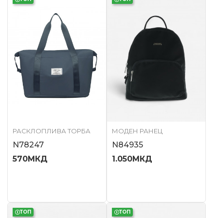
РАСКЛОПЛИВА ТОРБА
МОДЕН РАНЕЦ
N78247
N84935
570
МКД
1.050
МКД
ТОП
ТОП