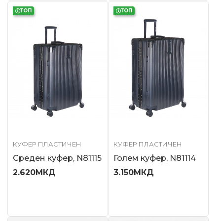
ТОП
ТОП
КУФЕР ПЛАСТИЧЕН
КУФЕР ПЛАСТИЧЕН
Среден куфер, N81115
Голем куфер, N81114
2.620
МКД
3.150
МКД