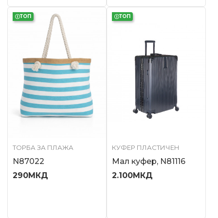
ТОП
ТОП
ТОРБА ЗА ПЛАЖА
КУФЕР ПЛАСТИЧЕН
N87022
Мал куфер, N81116
290
МКД
2.100
МКД