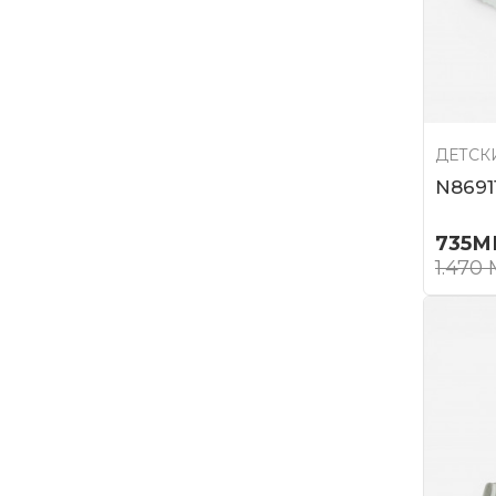
ДЕТСК
N8691
735
М
1.470