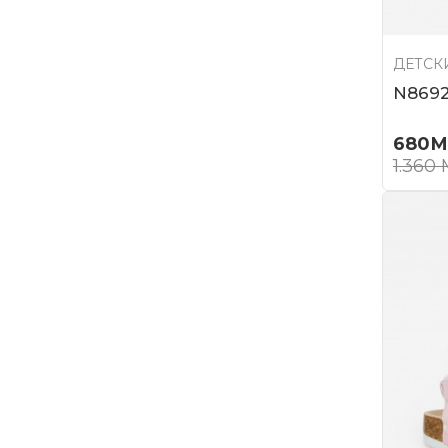
ДЕТСК
N8692
680
М
1.360