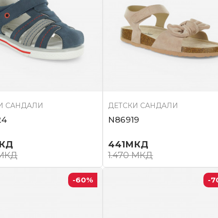
И САНДАЛИ
ДЕТСКИ САНДАЛИ
24
N86919
КД
441
МКД
МКД
1.470
МКД
-60
%
-7