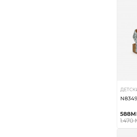
ДЕТСК
N834
588
М
1.470