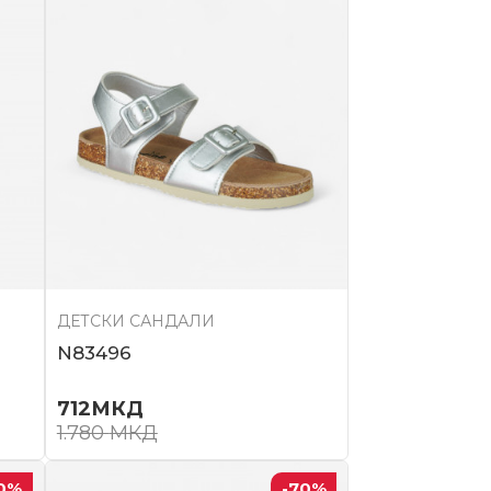
ДЕТСКИ САНДАЛИ
N83496
712
МКД
1.780
МКД
0
%
-70
%