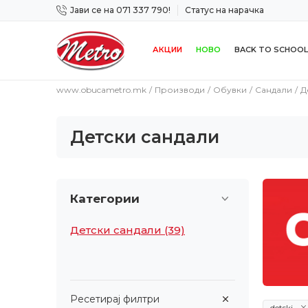
Јави се на 071 337 790!
Статус на нарачка
 дена!
Сигурно плаќање со платежна картичка!
АКЦИИ
НОВО
BACK TO SCHOOL
www.obucametro.mk
Производи
Обувки
Сандали
Д
Детски сандали
Категории
Детски сандали
(39)
Ресетирај филтри
detski