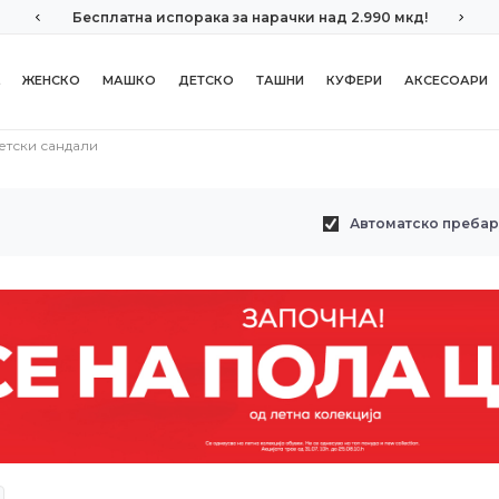
Бесплатна испорака за нарачки над 2.990 мкд!
ЖЕНСКО
МАШКО
ДЕТСКО
ТАШНИ
КУФЕРИ
АКСЕСОАРИ
етски сандали
Автоматско преба