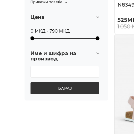
Прикажи повеќе
N834
Цена
525
М
1.050
Име и шифра на
производ
БАРАЈ