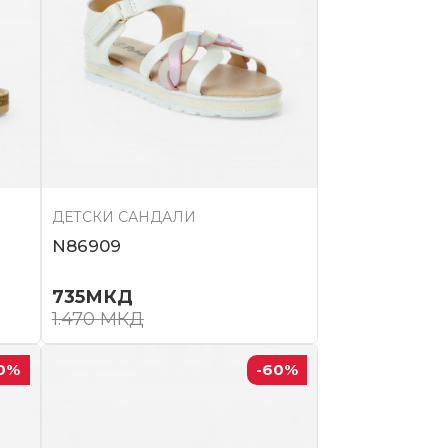
ДЕТСКИ САНДАЛИ
N86909
735
МКД
1.470
МКД
0
%
-60
%