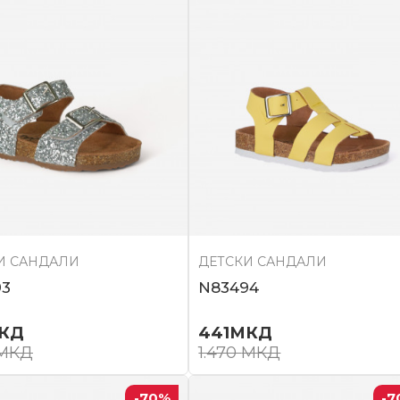
И САНДАЛИ
ДЕТСКИ САНДАЛИ
93
N83494
КД
441
МКД
МКД
1.470
МКД
-70
%
-7