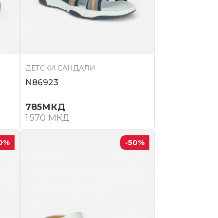
ДЕТСКИ САНДАЛИ
N86923
785
МКД
1.570
МКД
0
%
-50
%