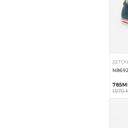
ДЕТСК
N869
785
М
1.570