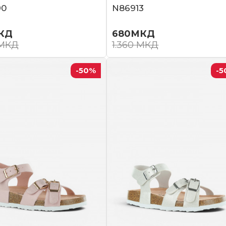
90
N86913
КД
680
МКД
МКД
1.360
МКД
-50
%
-5