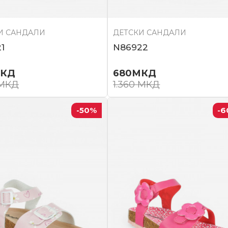
И САНДАЛИ
ДЕТСКИ САНДАЛИ
1
N86922
КД
680
МКД
МКД
1.360
МКД
-50
%
-6