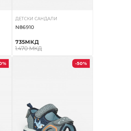
ДЕТСКИ САНДАЛИ
N86910
735
МКД
1.470
МКД
0
%
-50
%