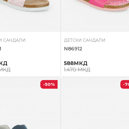
И САНДАЛИ
ДЕТСКИ САНДАЛИ
1
N86912
КД
588
МКД
МКД
1.470
МКД
-50
%
-7