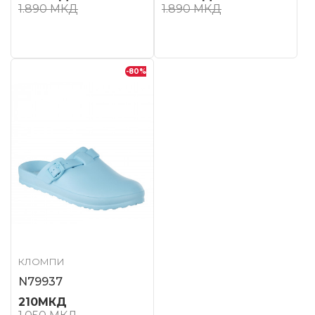
1.890
МКД
1.890
МКД
-80
%
КЛОМПИ
N79937
210
МКД