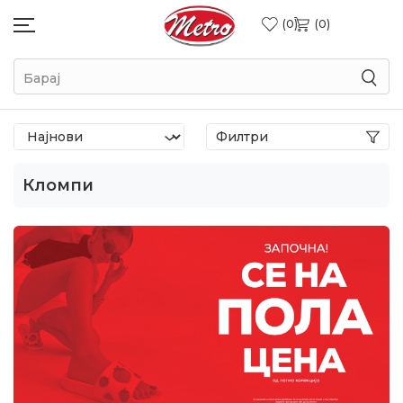
0
0
Барај
Филтри
Кломпи