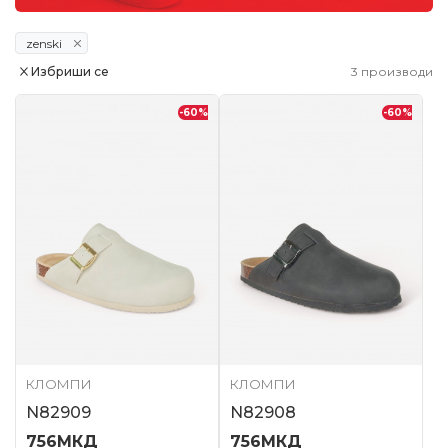
zenski
Избриши се
3
производи
-60
%
-60
%
КЛОМПИ
КЛОМПИ
N82909
N82908
756
МКД
756
МКД