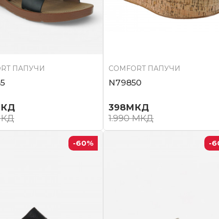
RT ПАПУЧИ
COMFORT ПАПУЧИ
5
N79850
КД
398
МКД
КД
1.990
МКД
-60
%
-6