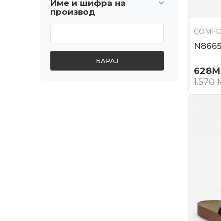
Име и шифра на
производ
COMFO
N866
БАРАЈ
628
М
1.570