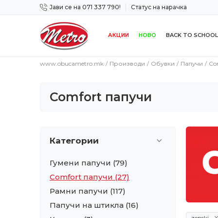
Јави се на 071 337 790!
Статус на нарачка
 дена!
Сигурно плаќање со платежна картичка!
АКЦИИ
НОВО
BACK TO SCHOOL
www.obucametro.mk
Производи
Обувки
Папучи
Co
Comfort папучи
Категории
Гумени папучи
(79)
Comfort папучи
(27)
Рамни папучи
(117)
Папучи на штикла
(16)
zenski