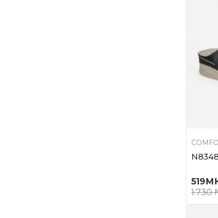
COMFO
N8348
519
М
1.730