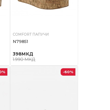
COMFORT ПАПУЧИ
N79851
398
МКД
1.990
МКД
0
%
-60
%