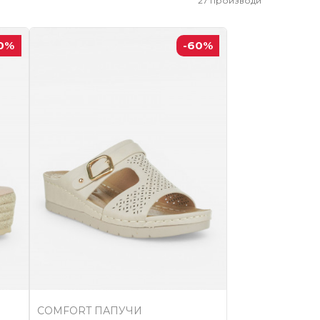
27
производи
0
%
-60
%
COMFORT ПАПУЧИ