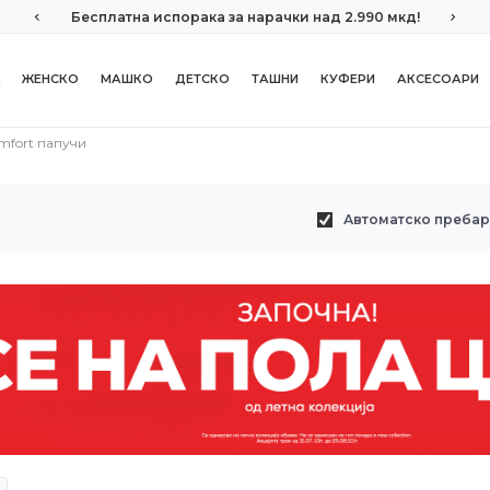
Бесплатна испорака за нарачки над 2.990 мкд!
ЖЕНСКО
МАШКО
ДЕТСКО
ТАШНИ
КУФЕРИ
АКСЕСОАРИ
mfort папучи
Автоматско преба