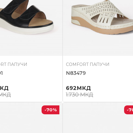
RT ПАПУЧИ
COMFORT ПАПУЧИ
1
N83479
КД
692
МКД
МКД
1.730
МКД
-70
%
-7