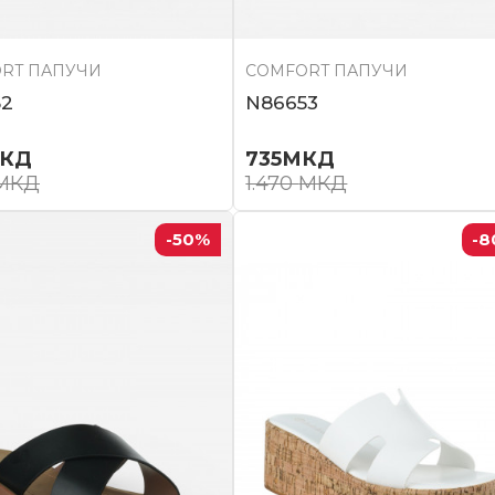
RT ПАПУЧИ
COMFORT ПАПУЧИ
52
N86653
КД
735
МКД
МКД
1.470
МКД
-50
%
-8