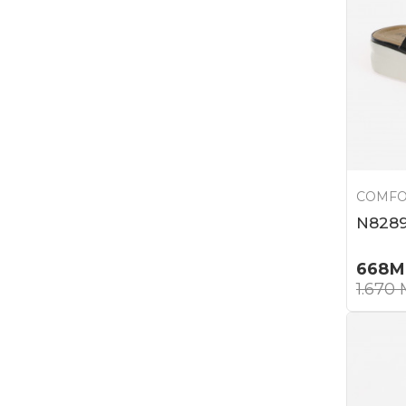
COMFO
N8289
668
М
1.670