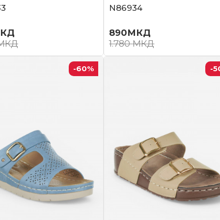
33
N86934
КД
890
МКД
МКД
1.780
МКД
-60
%
-5