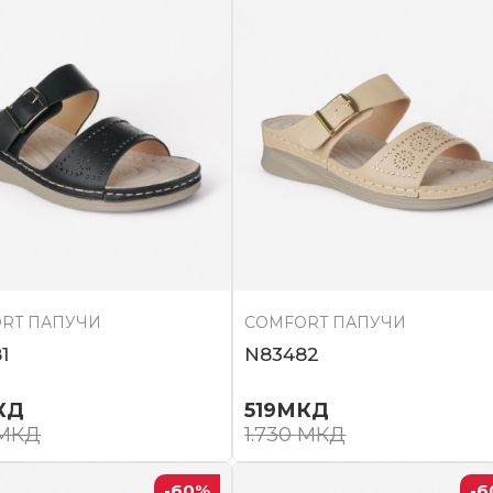
RT ПАПУЧИ
COMFORT ПАПУЧИ
1
N83482
КД
519
МКД
МКД
1.730
МКД
-60
%
-6