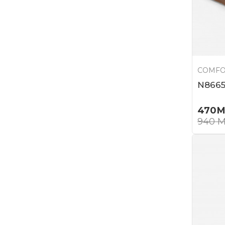
COMFO
N8665
470
М
940
М