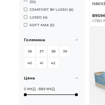
(10)
N869
COMFORT BY LUSSO (6)
890
М
LUSSO (4)
1.780
SOFT MAX (5)
Големина
36
37
38
39
40
41
42
Цена