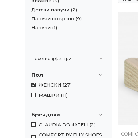
Кломпи
(3)
Детски папучи
(2)
Папучи со крзно
(9)
Нанули
(1)
Ресетирај филтри
Пол
ЖЕНСКИ (27)
МАШКИ (11)
Брендови
CLAUDIA DONATELI (2)
COMFO
COMFORT BY ELLY SHOES