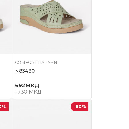
COMFORT ПАПУЧИ
N83480
692
МКД
1.730
МКД
0
%
-60
%