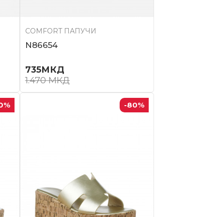
COMFORT ПАПУЧИ
N86654
735
МКД
1.470
МКД
0
%
-80
%