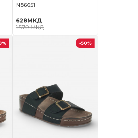
N86651
628
МКД
1.570
МКД
0
%
-50
%