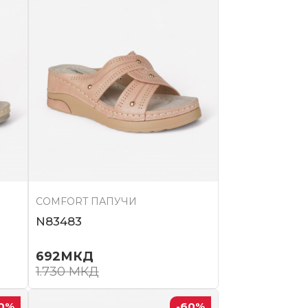
COMFORT ПАПУЧИ
N83483
692
МКД
1.730
МКД
0
%
-60
%