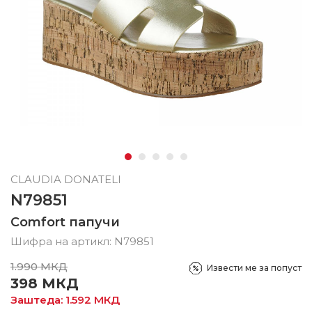
CLAUDIA DONATELI
N79851
Comfort папучи
Шифра на артикл:
N79851
1.990
МКД
Извести ме за попуст
398
МКД
Заштеда:
1.592
МКД