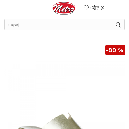
0
0
Барај
-80
%