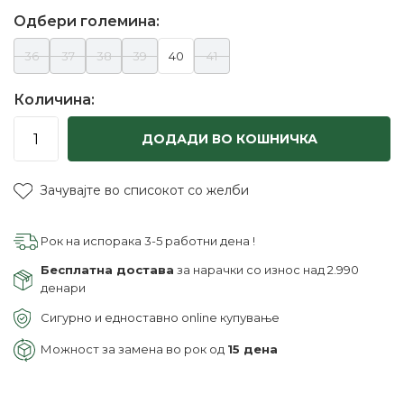
Одбери големина:
36
37
38
39
40
41
Количина:
ДОДАДИ ВО КОШНИЧКА
Зачувајте во списокот со желби
Рок на испорака 3-5 работни дена !
Бесплатна достава
за нарачки со износ над 2.990
денари
Сигурно и едноставно online купување
Можност за замена во рок од
15 дена