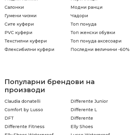
Салонки
Модни ранци
Гумени чизми
Чадори
Сите куфери
Топ понуда
PVC куфери
Топ женски обувки
Текстилни куфери
Топ понуда аксесоари
Флексибилни куфери
Последни величини -60%
Популарни брендови на
производи
Claudia donatelli
Differente Junior
Comfort by Lusso
Differente L
DFT
Differente
Differente Fitness
Elly Shoes
Elly Shoes Waterproof
Lusso Waterproof