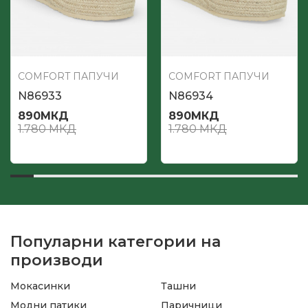
COMFORT ПАПУЧИ
COMFORT ПАПУЧИ
N86933
N86934
890
МКД
890
МКД
1.780
МКД
1.780
МКД
Популарни категории на
производи
Мокасинки
Ташни
Модни патики
Паричници