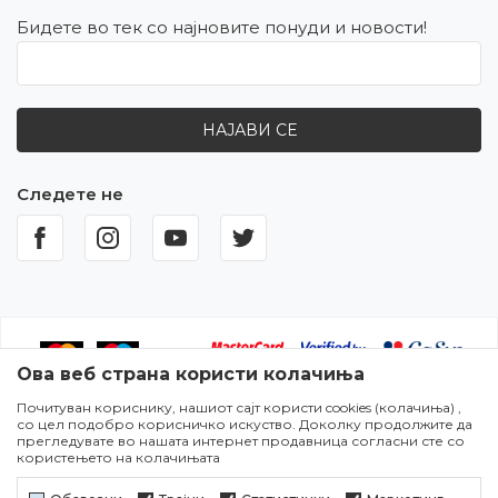
Бидете во тек со најновите понуди и новости!
НАЈАВИ СЕ
Следете не
Ова веб страна користи колачиња
Почитуван кориснику, нашиот сајт користи cookies (колачиња) ,
Настојуваме да бидеме што попрецизни во описот на
со цел подобро корисничко искуство. Доколку продолжите да
производите,прикажувањето на сликите и самите цени,но не
прегледувате во нашата интернет продавница согласни сте со
можеме да гарантираме дека сите информации се комплетни и
користењето на колачињата
без грешки. Сите артикли прикажани на сајтот се дел од нашата
понуда и не подразбира дека сите се достапни во секој момент.