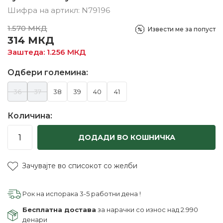
Шифра на артикл:
N79196
1.570
МКД
Извести ме за попуст
314
МКД
Заштеда:
1.256
МКД
Одбери големина:
36
37
38
39
40
41
Количина:
ДОДАДИ ВО КОШНИЧКА
Зачувајте во списокот со желби
Рок на испорака 3-5 работни дена !
Бесплатна достава
за нарачки со износ над 2.990
денари