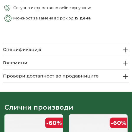
Сигурно и едноставно online купување
Можност за замена во рок од
15 дена
Спецификација
Големини
Провери достапност во продавниците
Слични производи
-60
%
-60
%