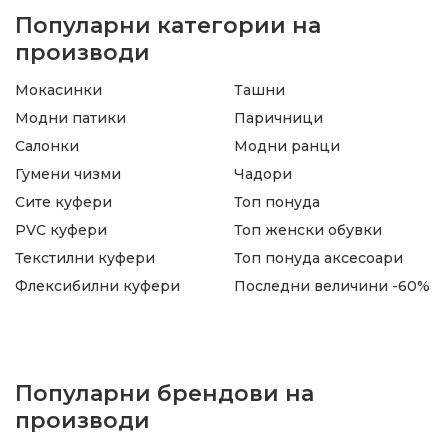
Популарни категории на
производи
Мокасинки
Ташни
Модни патики
Паричници
Салонки
Модни ранци
Гумени чизми
Чадори
Сите куфери
Топ понуда
PVC куфери
Топ женски обувки
Текстилни куфери
Топ понуда аксесоари
Флексибилни куфери
Последни величини -60%
Популарни брендови на
производи