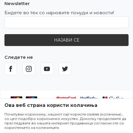
Newsletter
Бидете во тек со најновите понуди и новости!
НАЈАВИ СЕ
Следете не
Ова веб страна користи колачиња
Почитуван кориснику, нашиот сајт користи cookies (колачиња) ,
Настојуваме да бидеме што попрецизни во описот на
со цел подобро корисничко искуство. Доколку продолжите да
производите,прикажувањето на сликите и самите цени,но не
прегледувате во нашата интернет продавница согласни сте со
можеме да гарантираме дека сите информации се комплетни и
користењето на колачињата
без грешки. Сите артикли прикажани на сајтот се дел од нашата