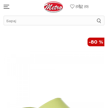
0
0
Барај
-80
%