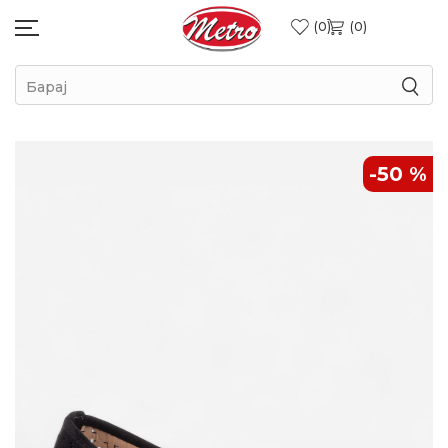
0
0
Барај
-50
%