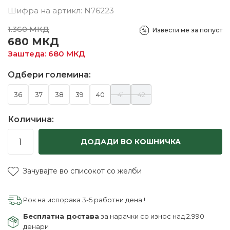
Шифра на артикл:
N76223
1.360
МКД
Извести ме за попуст
680
МКД
Заштеда:
680
МКД
Одбери големина:
36
37
38
39
40
41
42
Количина:
ДОДАДИ ВО КОШНИЧКА
Зачувајте во списокот со желби
Рок на испорака 3-5 работни дена !
Бесплатна достава
за нарачки со износ над 2.990
денари