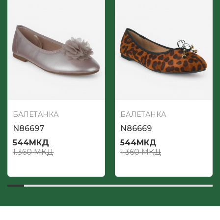
БАЛЕТАНКА
БАЛЕТАНКА
N86697
N86669
544
МКД
544
МКД
1.360
МКД
1.360
МКД