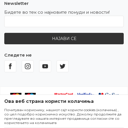
Newsletter
Бидете во тек со најновите понуди и новости!
НАЈАВИ СЕ
Следете не
Ова веб страна користи колачиња
Почитуван кориснику, нашиот сајт користи cookies (колачиња) ,
Настојуваме да бидеме што попрецизни во описот на
со цел подобро корисничко искуство. Доколку продолжите да
производите,прикажувањето на сликите и самите цени,но не
прегледувате во нашата интернет продавница согласни сте со
можеме да гарантираме дека сите информации се комплетни и
користењето на колачињата
без грешки. Сите артикли прикажани на сајтот се дел од нашата