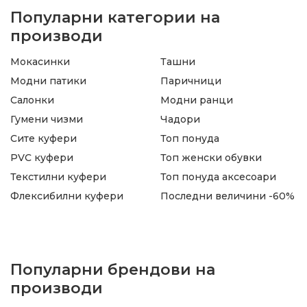
Популарни категории на
производи
Мокасинки
Ташни
Модни патики
Паричници
Салонки
Модни ранци
Гумени чизми
Чадори
Сите куфери
Топ понуда
PVC куфери
Топ женски обувки
Текстилни куфери
Топ понуда аксесоари
Флексибилни куфери
Последни величини -60%
Популарни брендови на
производи