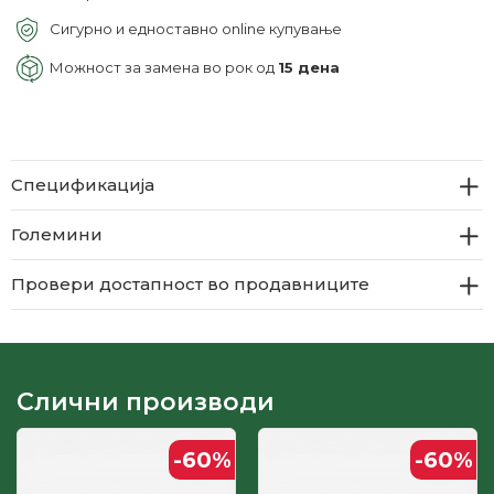
Сигурно и едноставно online купување
Можност за замена во рок од
15 дена
Спецификација
Големини
Провери достапност во продавниците
Слични производи
-60
%
-60
%