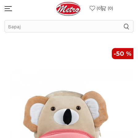
0
0
Барај
-50
%