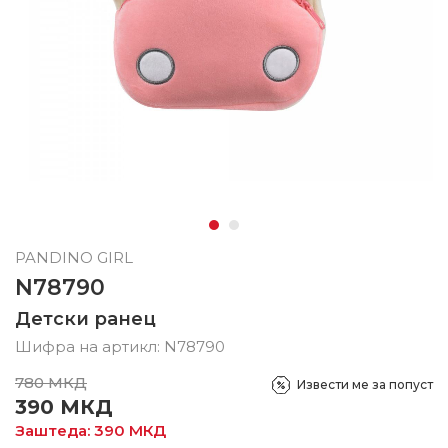
PANDINO GIRL
N78790
Детски ранец
Шифра на артикл:
N78790
780
МКД
Извести ме за попуст
390
МКД
Заштеда:
390
МКД