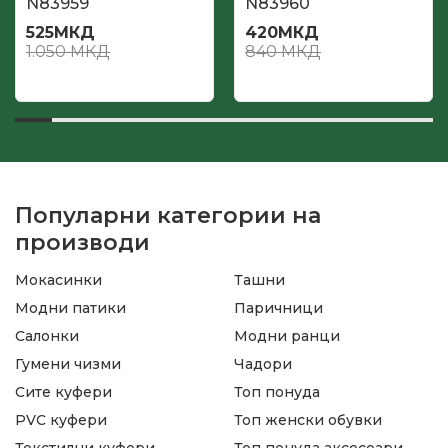
N83959
N83960
525
МКД
420
МКД
1.050
МКД
840
МКД
Популарни категории на
производи
Мокасинки
Ташни
Модни патики
Паричници
Салонки
Модни ранци
Гумени чизми
Чадори
Сите куфери
Топ понуда
PVC куфери
Топ женски обувки
Текстилни куфери
Топ понуда аксесоари