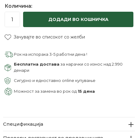
Количина:
ДОДАДИ ВО КОШНИЧКА
Зачувајте во списокот со желби
Рок на испорака 3-5 работни дена !
Бесплатна достава
за нарачки со износ над 2.990
денари
Сигурно и едноставно online купување
Можност за замена во рок од
15 дена
Спецификација
Провери достапност во продавниците