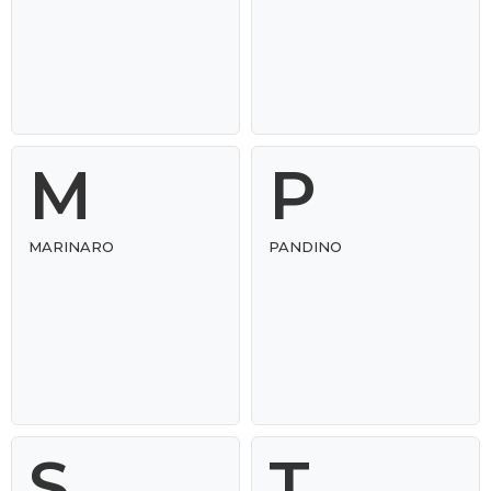
M
P
MARINARO
PANDINO
S
T