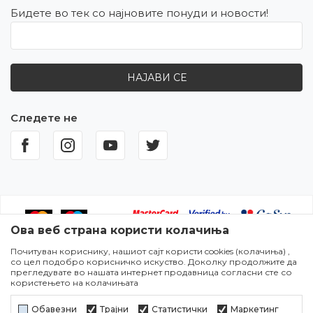
Бидете во тек со најновите понуди и новости!
НАЈАВИ СЕ
Следете не
Ова веб страна користи колачиња
Почитуван кориснику, нашиот сајт користи cookies (колачиња) ,
Настојуваме да бидеме што попрецизни во описот на
со цел подобро корисничко искуство. Доколку продолжите да
производите,прикажувањето на сликите и самите цени,но не
прегледувате во нашата интернет продавница согласни сте со
можеме да гарантираме дека сите информации се комплетни и
користењето на колачињата
без грешки. Сите артикли прикажани на сајтот се дел од нашата
понуда и не подразбира дека сите се достапни во секој момент.
Обавезни
Трајни
Статистички
Маркетинг