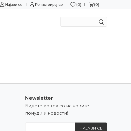
0
0
Најави се
Можност за замена во рок од 15 дена!
Регистрирај се
Сигурн
Newsletter
Бидете во тек со најновите
понуди и новости!
НАЈАВИ СЕ