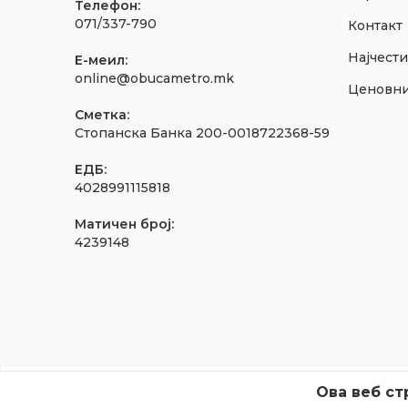
Телефон:
071/337-790
Контакт
Најчест
E-меил:
online@obucametro.mk
Ценовн
Сметка:
Стопанска Банка 200-0018722368-59
ЕДБ:
4028991115818
Матичен број:
4239148
Ова веб ст