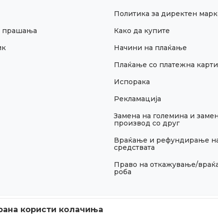
Политика за директен марк
и прашања
Како да купите
ик
Начини на плаќање
Плаќање со платежна карти
Испорака
Рекламација
Замена на големина и замен
производ со друг
Враќање и рефундирање н
средствата
Право на откажување/враќ
роба
рана користи колачиња