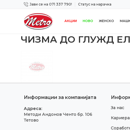
Јави се на 071 337 790!
Статус на нарачка
 дена!
Сигурно плаќање со платежна картичка!
АКЦИИ
НОВО
ЖЕНСКО
МАШ
ЧИЗМА ДО ГЛУЖД Е
Информации за компанијата
Инфор
За нас
Адреса:
Методи Андонов Ченто бр. 106
Кариера
Тетово
Соработк