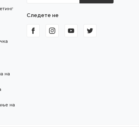
етинг
Следете не
чка
а на
а
ање на