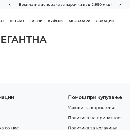
Бесплатна испорака за нарачки над 2.990 мкд!
КО
ДЕТСКО
ТАШНИ
КУФЕРИ
АКСЕСОАРИ
ЛОКАЦИИ
ЛЕГАНТНА
мации
Помош при купување
Услови на користење
Политика на приватност
а со нас
Политика за колачиња