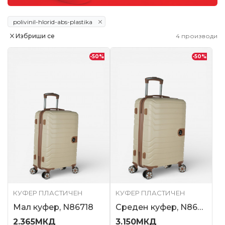
polivinil-hlorid-abs-plastika
Избриши се
4
производи
-50
%
-50
%
КУФЕР ПЛАСТИЧЕН
КУФЕР ПЛАСТИЧЕН
Мал куфер, N86718
Среден куфер, N86719
2.365
МКД
3.150
МКД