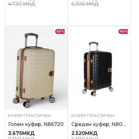
4.730
МКД
6.300
МКД
-50
%
-60
%
КУФЕР ПЛАСТИЧЕН
КУФЕР ПЛАСТИЧЕН
Голем куфер, N86720
Среден куфер, N80975
3.675
МКД
2.520
МКД