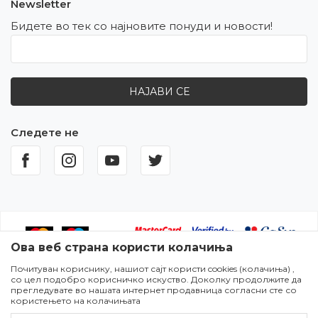
Newsletter
Бидете во тек со најновите понуди и новости!
НАЈАВИ СЕ
Следете не
Ова веб страна користи колачиња
Почитуван кориснику, нашиот сајт користи cookies (колачиња) ,
Настојуваме да бидеме што попрецизни во описот на
со цел подобро корисничко искуство. Доколку продолжите да
производите,прикажувањето на сликите и самите цени,но не
прегледувате во нашата интернет продавница согласни сте со
можеме да гарантираме дека сите информации се комплетни и
користењето на колачињата
без грешки. Сите артикли прикажани на сајтот се дел од нашата