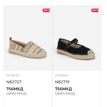
-60
%
-60
%
ЈУТАНИ
ЈУТАНИ
N82727
N82719
756
МКД
756
МКД
1.890
МКД
1.890
МКД