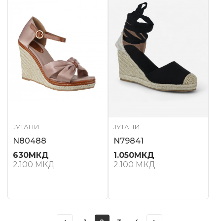
ЈУТАНИ
ЈУТАНИ
N80488
N79841
630
МКД
1.050
МКД
2.100
МКД
2.100
МКД