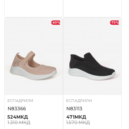
-60
%
-70
%
ЕСПАДРИЛИ
ЕСПАДРИЛИ
N83366
N83113
524
МКД
471
МКД
1.310
МКД
1.570
МКД