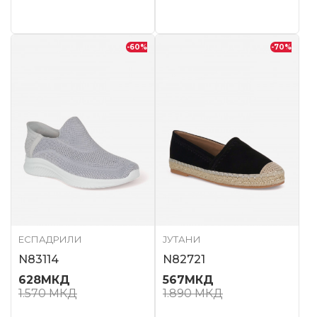
-60
%
-70
%
ЕСПАДРИЛИ
ЈУТАНИ
N83114
N82721
628
МКД
567
МКД
1.570
МКД
1.890
МКД