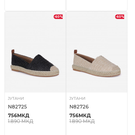
-60
%
-60
%
ЈУТАНИ
ЈУТАНИ
N82725
N82726
756
МКД
756
МКД
1.890
МКД
1.890
МКД