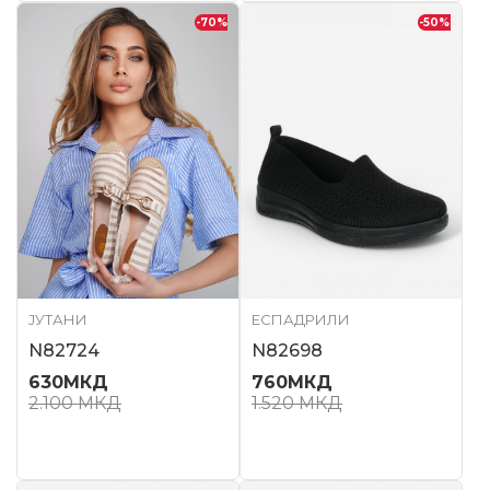
-70
%
-50
%
ЈУТАНИ
ЕСПАДРИЛИ
N82724
N82698
630
МКД
760
МКД
2.100
МКД
1.520
МКД