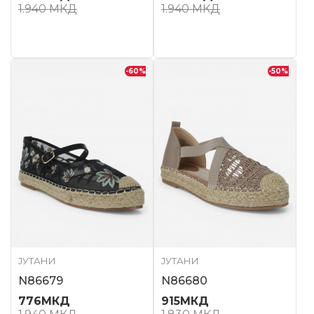
1.940
МКД
1.940
МКД
-60
%
-50
%
ЈУТАНИ
ЈУТАНИ
N86679
N86680
776
МКД
915
МКД