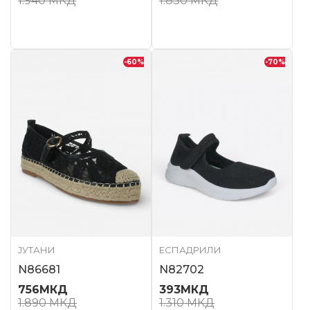
1.940
МКД
1.830
МКД
-60
%
-70
%
ЈУТАНИ
ЕСПАДРИЛИ
N86681
N82702
756
МКД
393
МКД
1.890
МКД
1.310
МКД