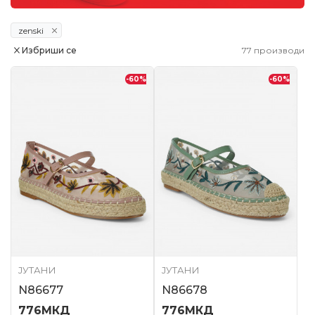
zenski
Избриши се
77
производи
-60
%
-60
%
ЈУТАНИ
ЈУТАНИ
N86677
N86678
776
МКД
776
МКД