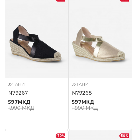
ЈУТАНИ
ЈУТАНИ
N79267
N79268
597
МКД
597
МКД
1.990
МКД
1.990
МКД
-70
%
-50
%