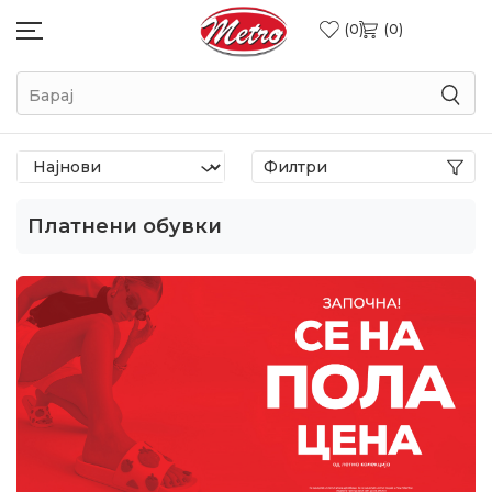
0
0
Барај
Филтри
Платнени обувки