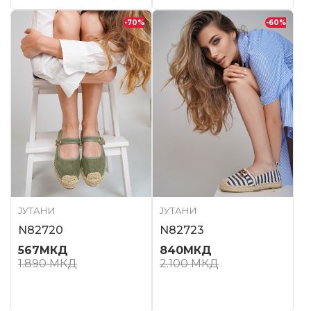
-70
%
-60
%
ЈУТАНИ
ЈУТАНИ
N82720
N82723
567
МКД
840
МКД
1.890
МКД
2.100
МКД