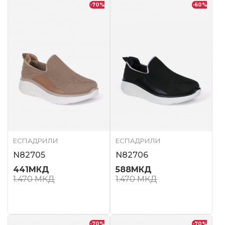
-70
%
-60
%
ЕСПАДРИЛИ
ЕСПАДРИЛИ
N82705
N82706
441
МКД
588
МКД
1.470
МКД
1.470
МКД
-70
%
-70
%