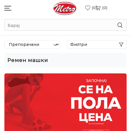
0
0
Барај
Филтри
Ремен машки