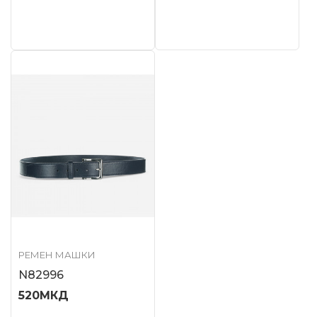
РЕМЕН МАШКИ
N82996
520
МКД