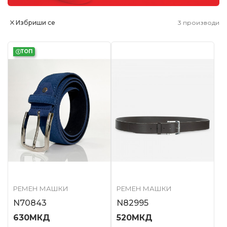
Избриши се
3
производи
ТОП
РЕМЕН МАШКИ
РЕМЕН МАШКИ
N70843
N82995
630
МКД
520
МКД