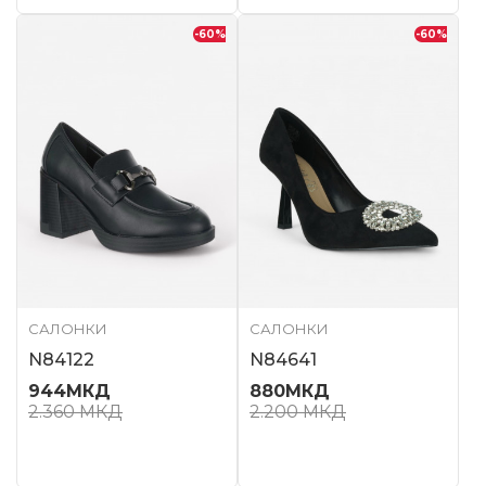
-60
%
-60
%
САЛОНКИ
САЛОНКИ
N84122
N84641
944
МКД
880
МКД
2.360
МКД
2.200
МКД