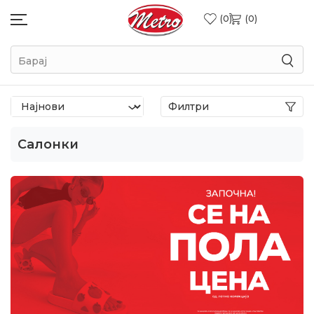
0
0
Барај
Филтри
Салонки