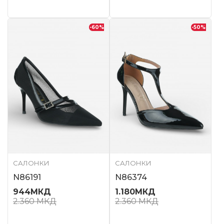
-60
%
-50
%
САЛОНКИ
САЛОНКИ
N86191
N86374
944
МКД
1.180
МКД
2.360
МКД
2.360
МКД