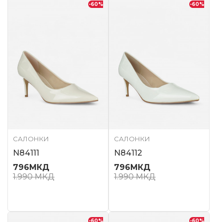
-60
%
-60
%
САЛОНКИ
САЛОНКИ
N84111
N84112
796
МКД
796
МКД
1.990
МКД
1.990
МКД
-60
%
-60
%