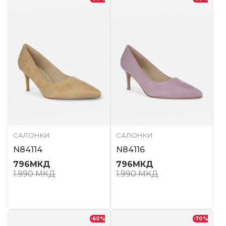
САЛОНКИ
САЛОНКИ
N84114
N84116
796
МКД
796
МКД
1.990
МКД
1.990
МКД
-60
%
-70
%