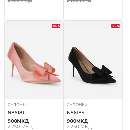
2.100
МКД
2.100
МКД
-60
%
-60
%
САЛОНКИ
САЛОНКИ
N86181
N86185
900
МКД
900
МКД
2.250
МКД
2.250
МКД