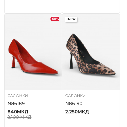
-60
%
NEW
САЛОНКИ
САЛОНКИ
N86189
N86190
840
МКД
2.250
МКД
2.100
МКД