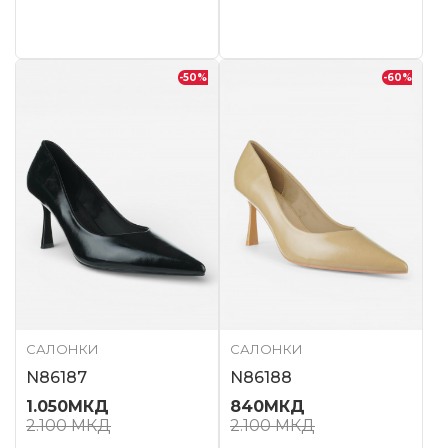
-50
%
-60
%
САЛОНКИ
САЛОНКИ
N86187
N86188
1.050
МКД
840
МКД
2.100
МКД
2.100
МКД