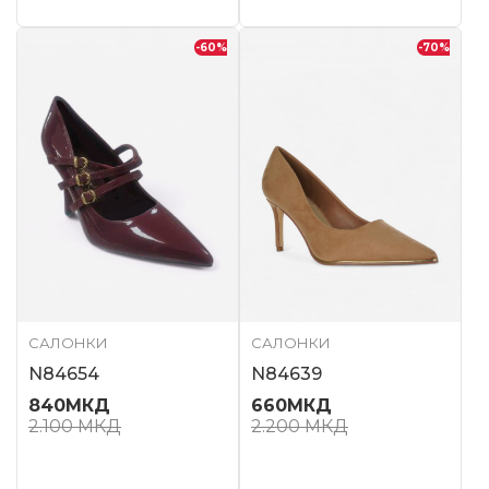
-60
%
-70
%
САЛОНКИ
САЛОНКИ
N84654
N84639
840
МКД
660
МКД
2.100
МКД
2.200
МКД