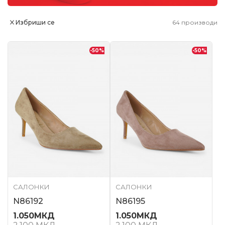
Избриши се
64
производи
-50
%
-50
%
САЛОНКИ
САЛОНКИ
N86192
N86195
1.050
МКД
1.050
МКД