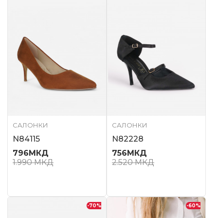
САЛОНКИ
САЛОНКИ
N84115
N82228
796
МКД
756
МКД
1.990
МКД
2.520
МКД
-70
%
-60
%