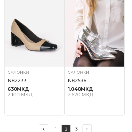
САЛОНКИ
САЛОНКИ
N82233
N82536
630
МКД
1.048
МКД
2.100
МКД
2.620
МКД
1
2
3