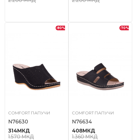
2.200
МКД
2.200
МКД
-80
%
-70
%
COMFORT ПАПУЧИ
COMFORT ПАПУЧИ
N76630
N76634
314
МКД
408
МКД
1.570
МКД
1.360
МКД