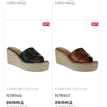
1.990
МКД
1.990
МКД
-60
%
-60
%
COMFORT ПАПУЧИ
COMFORT ПАПУЧИ
N78946
N78947
880
МКД
880
МКД