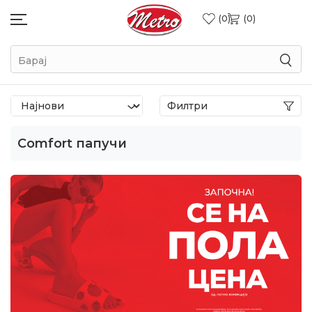
0
0
Барај
Филтри
Comfort папучи