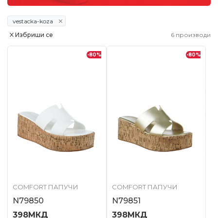
vestacka-koza
Избриши се
6
производи
-80
%
-80
%
COMFORT ПАПУЧИ
COMFORT ПАПУЧИ
N79850
N79851
398
МКД
398
МКД