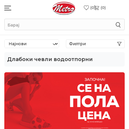
0
0
Барај
Филтри
Длабоки чевли водоотпорни