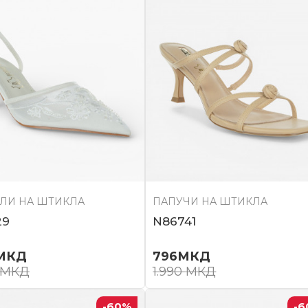
ЛИ НА ШТИКЛА
ПАПУЧИ НА ШТИКЛА
29
N86741
МКД
796
МКД
МКД
1.990
МКД
-60
%
-6