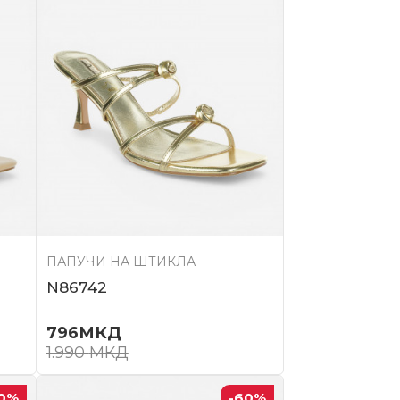
ПАПУЧИ НА ШТИКЛА
N86742
796
МКД
1.990
МКД
0
%
-60
%