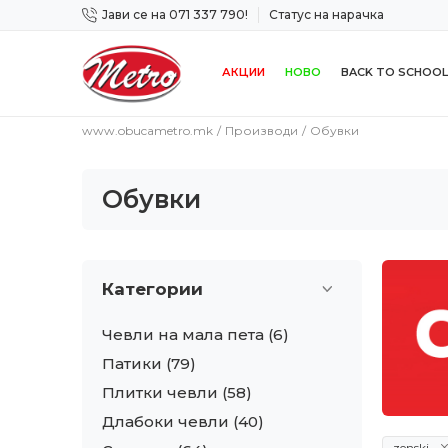
Јави се на 071 337 790!
Статус на нарачка
 дена!
Сигурно плаќање со платежна картичка!
АКЦИИ
НОВО
BACK TO SCHOOL
www.obucametro.mk
Производи
Обувки
Обувки
Категории
Чевли на мала пета
(6)
Патики
(79)
Плитки чевли
(58)
Длабоки чевли
(40)
zenski