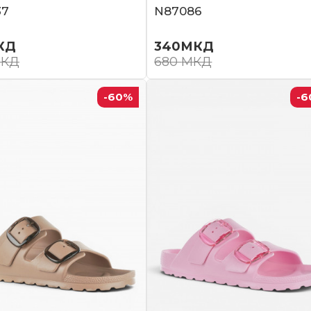
37
N87086
КД
340
МКД
КД
680
МКД
-60
%
-6