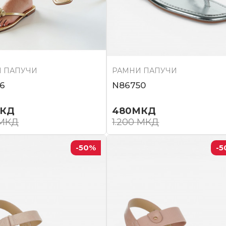
 ПАПУЧИ
РАМНИ ПАПУЧИ
6
N86750
КД
480
МКД
МКД
1.200
МКД
-50
%
-5