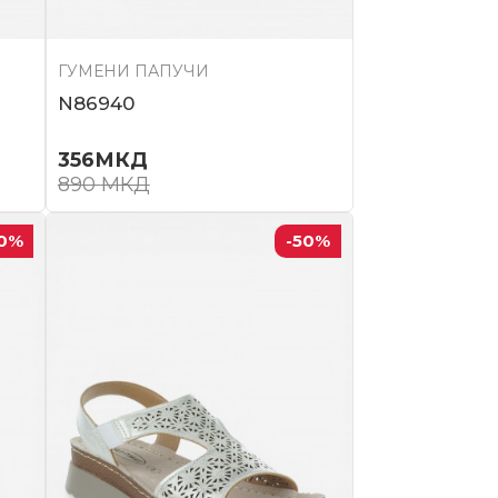
ГУМЕНИ ПАПУЧИ
N86940
356
МКД
890
МКД
0
%
-50
%