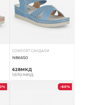
COMFORT САНДАЛИ
N86650
628
МКД
1.570
МКД
0
%
-60
%