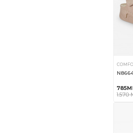
COMFO
N866
785
М
1.570