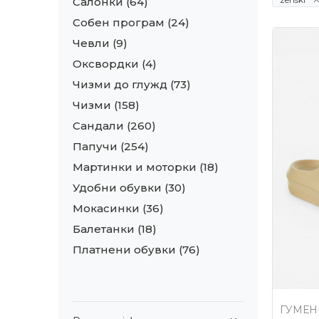
Салонки
(64)
Собен програм
(24)
Чевли
(9)
Оксвордки
(4)
Чизми до глужд
(73)
Чизми
(158)
Сандали
(260)
Папучи
(254)
Мартинки и моторки
(18)
Удобни обувки
(30)
Мокасинки
(36)
Балетанки
(18)
Платнени обувки
(76)
ГУМЕН