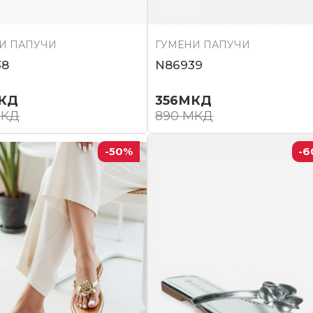
И ПАПУЧИ
ГУМЕНИ ПАПУЧИ
38
N86939
КД
356
МКД
КД
890
МКД
-50
%
-6