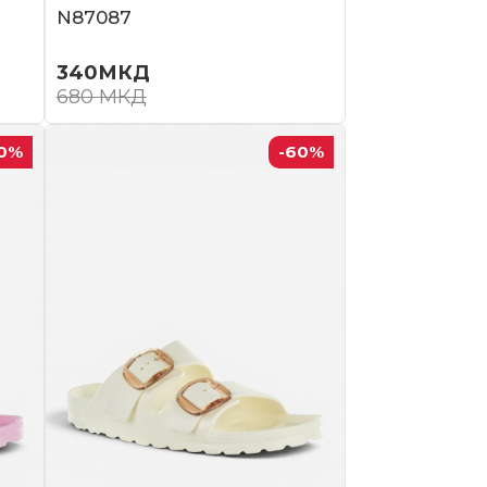
N87087
340
МКД
680
МКД
0
%
-60
%