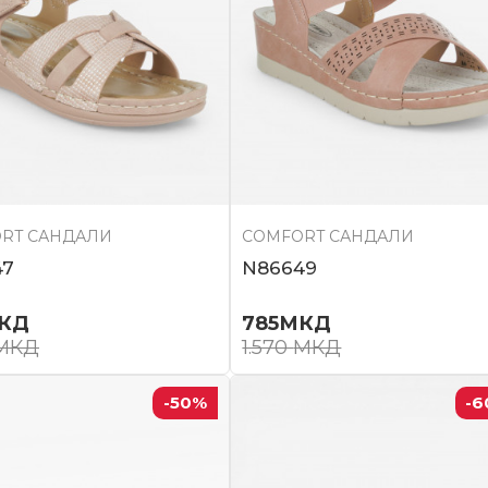
RT САНДАЛИ
COMFORT САНДАЛИ
47
N86649
КД
785
МКД
МКД
1.570
МКД
-50
%
-6