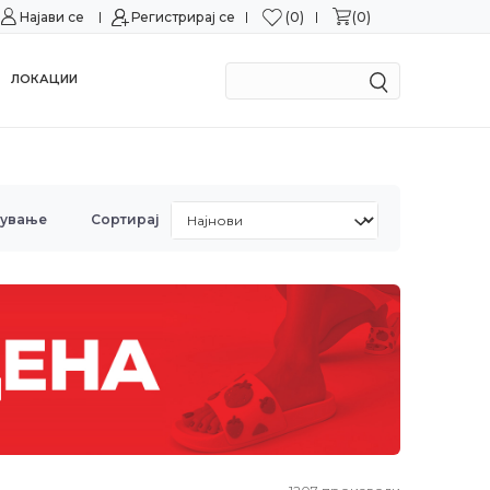
0
0
Најави се
Можност за замена во рок од 15 дена!
Регистрирај се
Сигурн
ЛОКАЦИИ
рување
Сортирај