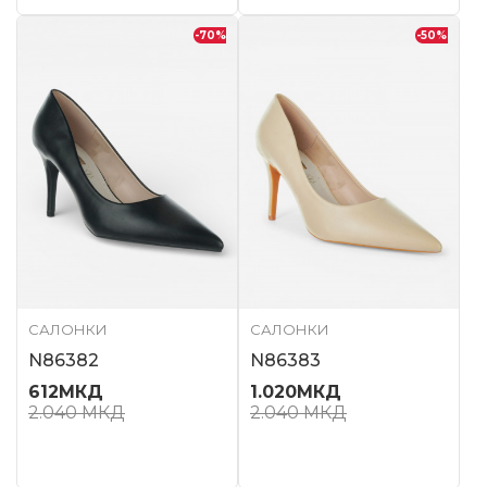
-70
%
-50
%
САЛОНКИ
САЛОНКИ
N86382
N86383
612
МКД
1.020
МКД
2.040
МКД
2.040
МКД