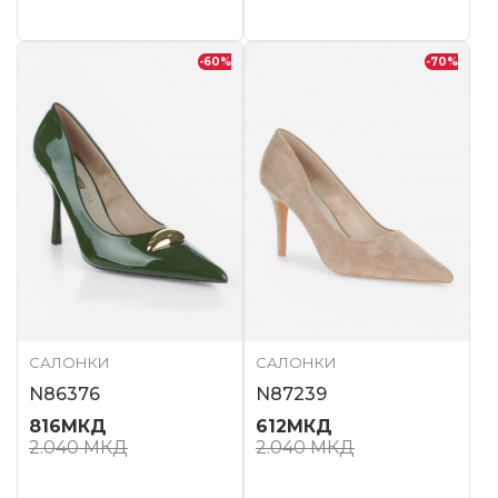
-60
%
-70
%
САЛОНКИ
САЛОНКИ
N86376
N87239
816
МКД
612
МКД
2.040
МКД
2.040
МКД