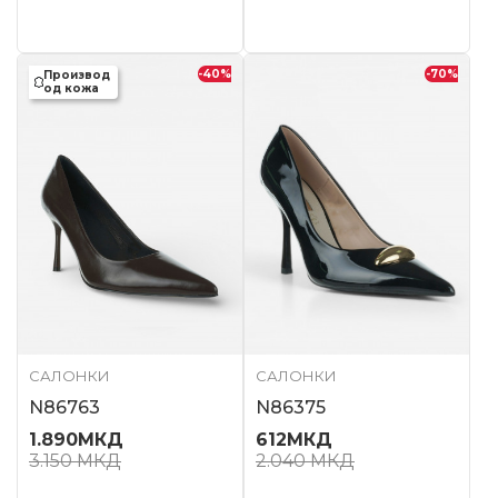
-40
%
-70
%
Производ
од кожа
САЛОНКИ
САЛОНКИ
N86763
N86375
1.890
МКД
612
МКД
3.150
МКД
2.040
МКД