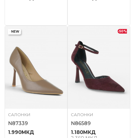
-50
%
NEW
САЛОНКИ
САЛОНКИ
N87339
N86589
1.990
МКД
1.180
МКД