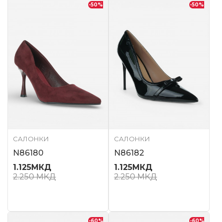
-50
%
-50
%
САЛОНКИ
САЛОНКИ
N86180
N86182
1.125
МКД
1.125
МКД
2.250
МКД
2.250
МКД
-60
%
-60
%