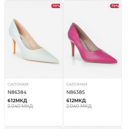
-70
%
-70
%
САЛОНКИ
САЛОНКИ
N86384
N86385
612
МКД
612
МКД
2.040
МКД
2.040
МКД