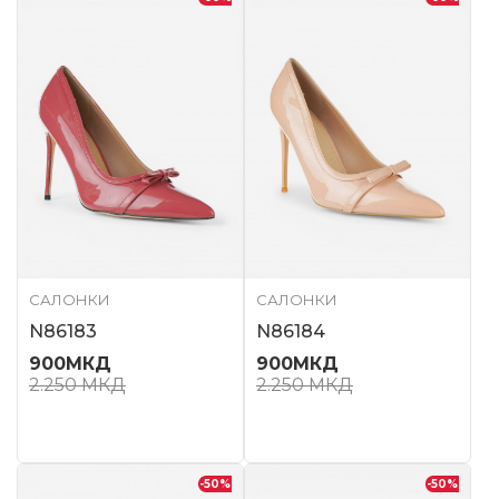
САЛОНКИ
САЛОНКИ
N86183
N86184
900
МКД
900
МКД
2.250
МКД
2.250
МКД
-50
%
-50
%