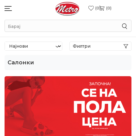
0
0
Барај
Филтри
Салонки