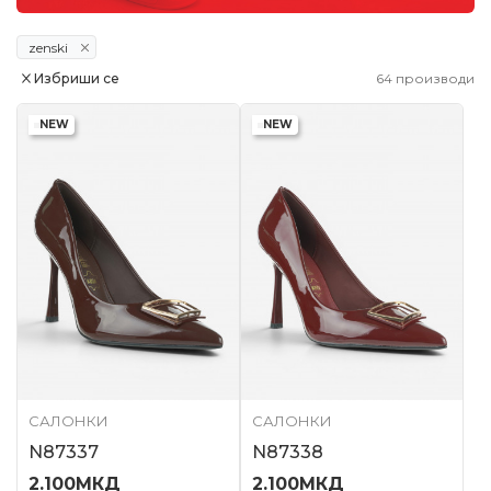
zenski
Избриши се
64
производи
NEW
NEW
САЛОНКИ
САЛОНКИ
N87337
N87338
2.100
МКД
2.100
МКД