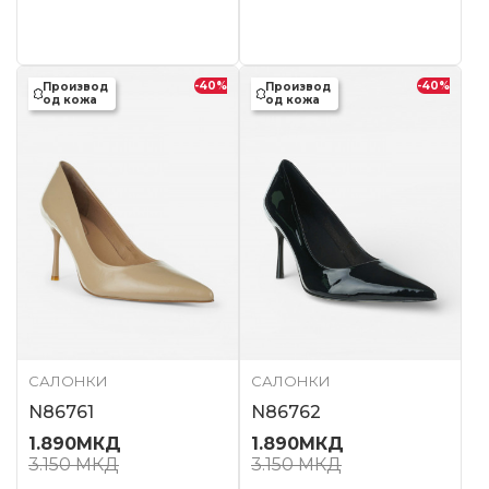
-40
%
-40
%
Производ
Производ
од кожа
од кожа
САЛОНКИ
САЛОНКИ
N86761
N86762
1.890
МКД
1.890
МКД
3.150
МКД
3.150
МКД