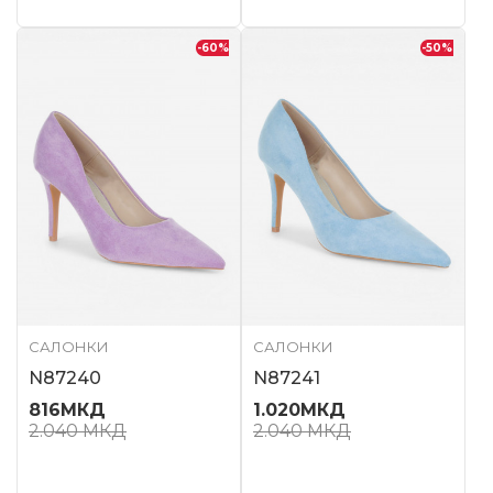
-60
%
-50
%
САЛОНКИ
САЛОНКИ
N87240
N87241
816
МКД
1.020
МКД
2.040
МКД
2.040
МКД