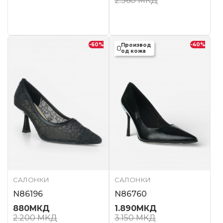
2.360
МКД
-60
%
-40
%
Производ
од кожа
САЛОНКИ
САЛОНКИ
N86196
N86760
880
МКД
1.890
МКД
2.200
МКД
3.150
МКД