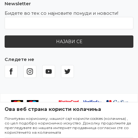
Newsletter
Бидете во тек со најновите понуди и новости!
НАЈАВИ СЕ
Следете не
Ова веб страна користи колачиња
Почитуван кориснику, нашиот сајт користи cookies (колачиња) ,
Настојуваме да бидеме што попрецизни во описот на
со цел подобро корисничко искуство. Доколку продолжите да
производите,прикажувањето на сликите и самите цени,но не
прегледувате во нашата интернет продавница согласни сте со
можеме да гарантираме дека сите информации се комплетни и
користењето на колачињата
без грешки. Сите артикли прикажани на сајтот се дел од нашата