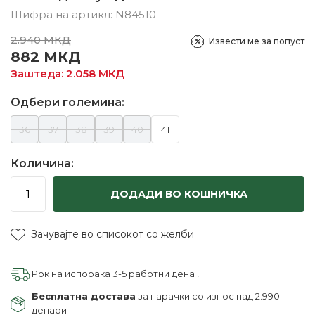
Шифра на артикл:
N84510
2.940
МКД
Извести ме за попуст
882
МКД
Заштеда:
2.058
МКД
Одбери големина:
36
37
38
39
40
41
Количина:
ДОДАДИ ВО КОШНИЧКА
Зачувајте во списокот со желби
Рок на испорака 3-5 работни дена !
Бесплатна достава
за нарачки со износ над 2.990
денари