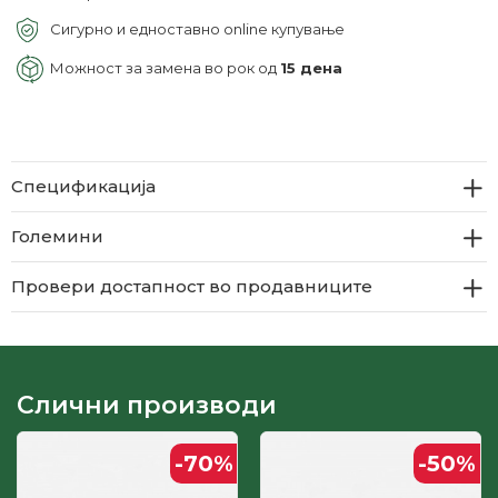
Сигурно и едноставно online купување
Можност за замена во рок од
15 дена
Спецификација
Големини
Провери достапност во продавниците
Слични производи
-70
%
-50
%