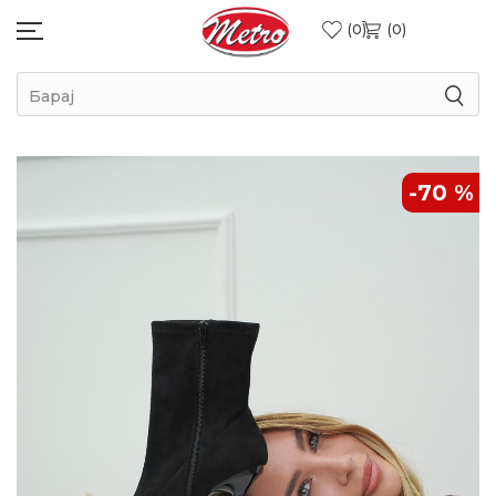
0
0
Барај
-70
%