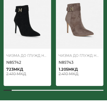
ЧИЗМА ДО ГЛУЖД НА ШТИКЛА
ЧИЗМА ДО ГЛУЖД НА ШТИКЛА
N85742
N85743
723
МКД
1.205
МКД
2.410
МКД
2.410
МКД