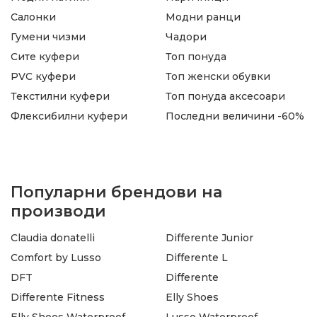
Салонки
Модни ранци
Гумени чизми
Чадори
Сите куфери
Топ понуда
PVC куфери
Топ женски обувки
Текстилни куфери
Топ понуда аксесоари
Флексибилни куфери
Последни величини -60%
Популарни брендови на
производи
Claudia donatelli
Differente Junior
Comfort by Lusso
Differente L
DFT
Differente
Differente Fitness
Elly Shoes
Elly Shoes Waterproof
Lusso Waterproof