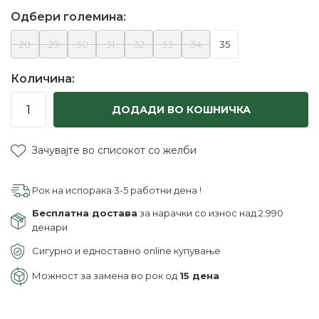
Одбери големина:
28
29
30
31
32
33
34
35
Количина:
ДОДАДИ ВО КОШНИЧКА
Зачувајте во списокот со желби
Рок на испорака 3-5 работни дена !
Бесплатна достава
за нарачки со износ над 2.990
денари
Сигурно и едноставно online купување
Можност за замена во рок од
15 дена