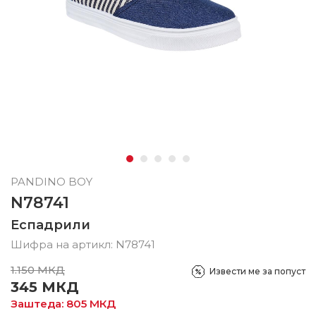
PANDINO BOY
N78741
Еспадрили
Шифра на артикл:
N78741
1.150
МКД
Извести ме за попуст
345
МКД
Заштеда:
805
МКД