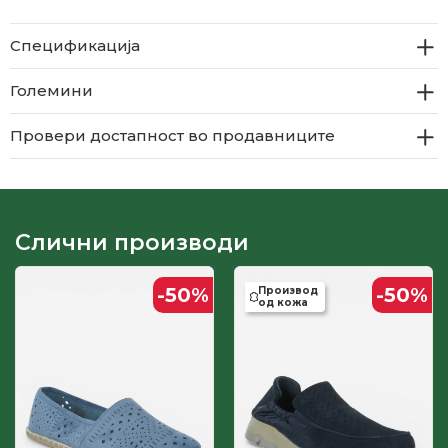
Спецификација
Големини
Провери достапност во продавниците
Слични производи
-50
%
-50
%
Производ
од кожа