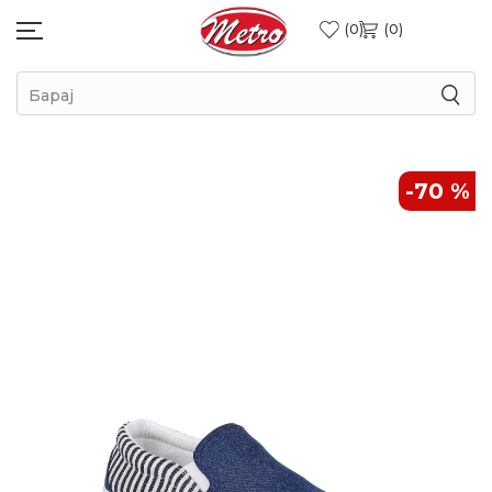
0
0
Барај
-70
%