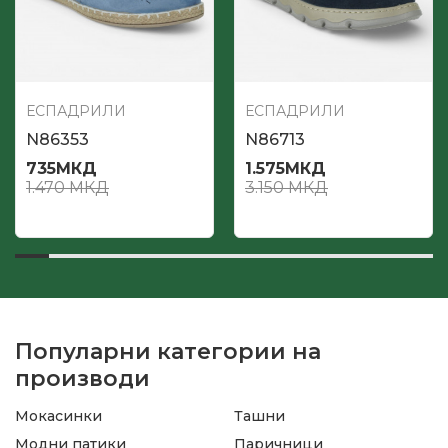
ЕСПАДРИЛИ
ЕСПАДРИЛИ
N86353
N86713
735
МКД
1.575
МКД
1.470
МКД
3.150
МКД
Популарни категории на
производи
Мокасинки
Ташни
Модни патики
Паричници