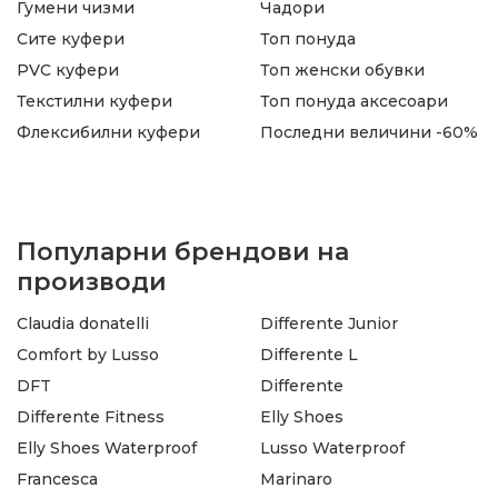
Гумени чизми
Чадори
Сите куфери
Топ понуда
PVC куфери
Топ женски обувки
Текстилни куфери
Топ понуда аксесоари
Флексибилни куфери
Последни величини -60%
Популарни брендови на
производи
Claudia donatelli
Differente Junior
Comfort by Lusso
Differente L
DFT
Differente
Differente Fitness
Elly Shoes
Elly Shoes Waterproof
Lusso Waterproof
Francesca
Marinaro