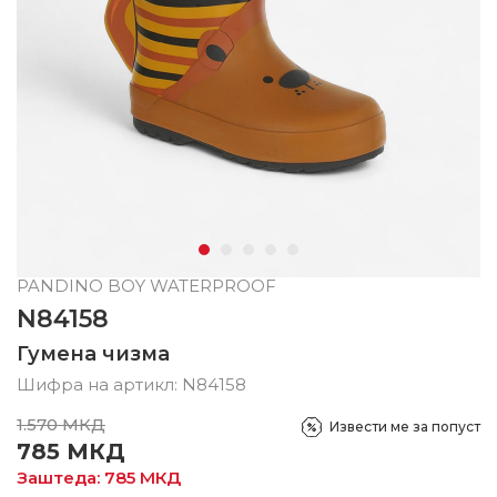
PANDINO BOY WATERPROOF
N84158
Гумена чизма
Шифра на артикл:
N84158
1.570
МКД
Извести ме за попуст
785
МКД
Заштеда:
785
МКД