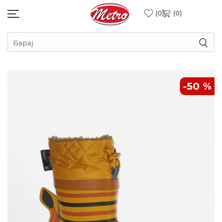
0
0
Барај
-50
%