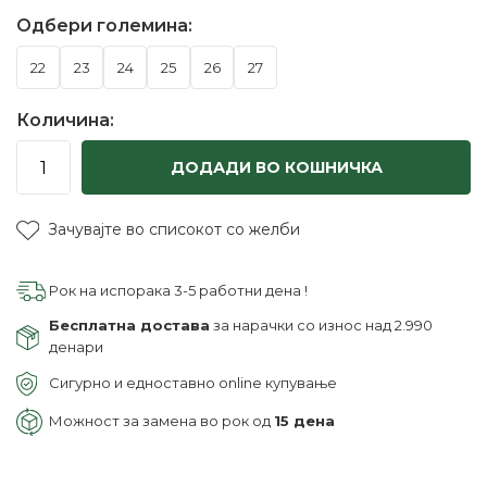
Одбери големина:
22
23
24
25
26
27
Количина:
ДОДАДИ ВО КОШНИЧКА
Зачувајте во списокот со желби
Рок на испорака 3-5 работни дена !
Бесплатна достава
за нарачки со износ над 2.990
денари
Сигурно и едноставно online купување
Можност за замена во рок од
15 дена