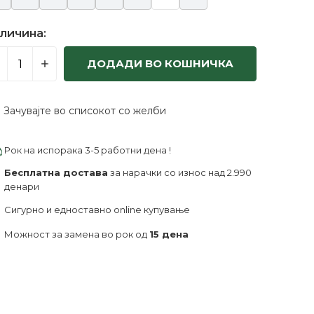
личина:
ДОДАДИ ВО КОШНИЧКА
Зачувајте во списокот со желби
Рок на испорака 3-5 работни дена !
Бесплатна достава
за нарачки со износ над 2.990
денари
Сигурно и едноставно online купување
Можност за замена во рок од
15 дена