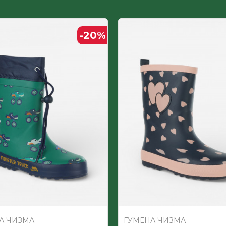
Гума
-20
%
ДЕТСКИ
Текстил
А ЧИЗМА
ГУМЕНА ЧИЗМА