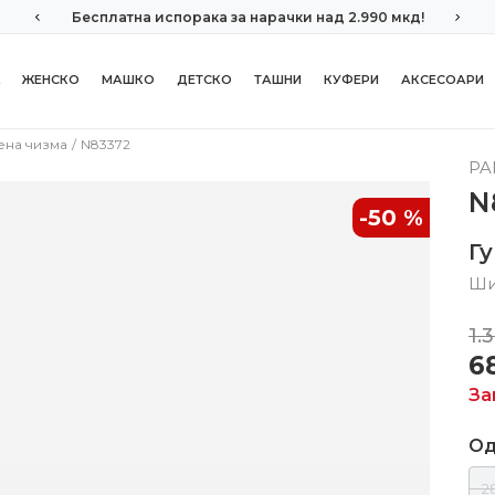
Бесплатна испорака за нарачки над 2.990 мкд!
ЖЕНСКО
МАШКО
ДЕТСКО
ТАШНИ
КУФЕРИ
АКСЕСОАРИ
ена чизма
N83372
PA
N
-50
%
Г
Ши
1.
6
За
Од
2