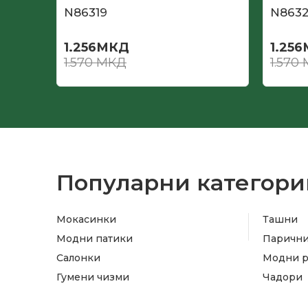
N86319
N863
1.256
МКД
1.256
1.570
МКД
1.570
Популарни категори
Мокасинки
Ташни
Модни патики
Паричн
Салонки
Модни 
Гумени чизми
Чадори