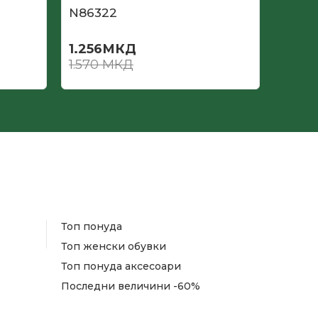
N86322
N863
1.256
МКД
1.256
1.570
МКД
1.570
Топ понуда
Топ женски обувки
Топ понуда аксесоари
Последни величини -60%