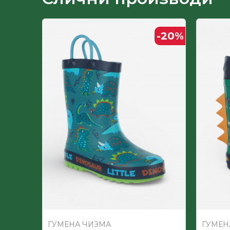
Лице
-20
%
Пол
Постава
ГУМЕНА ЧИЗМА
ГУМЕН