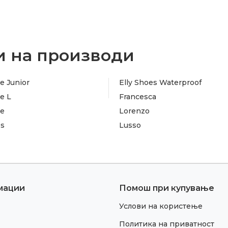
 на производи
e Junior
Elly Shoes Waterproof
e L
Francesca
te
Lorenzo
es
Lusso
мации
Помош при купување
Услови на користење
Политика на приватност