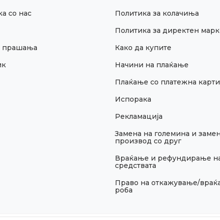
а со нас
Политика за колачиња
Политика за директен марк
и прашања
Како да купите
ик
Начини на плаќање
Плаќање со платежна карти
Испорака
Рекламација
Замена на големина и замен
производ со друг
Враќање и рефундирање н
средствата
Право на откажување/враќ
роба