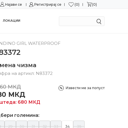
0
0
Најави се
Можност за замена во рок од 15 дена!
Регистрирај се
Сигурн
ЛОКАЦИИ
NDINO GIRL WATERPROOF
83372
умена чизма
фра на артикл:
N83372
360
МКД
Извести ме за попуст
80
МКД
штеда:
680
МКД
бери големина:
8
29
30
31
32
33
34
35