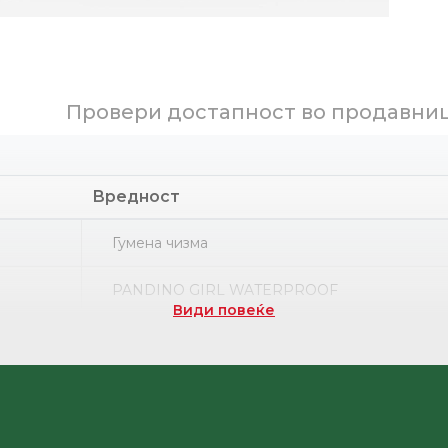
Провери достапност во продавни
Вредност
Гумена чизма
PANDINO GIRL WATERPROOF
Види повеќе
Part number
Гума
НРК