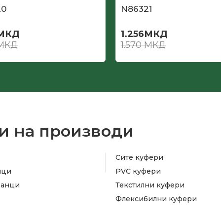
20
N86321
МКД
1.256
МКД
МКД
1.570
МКД
и на производи
Сите куфери
ици
PVC куфери
ранци
Текстилни куфери
Флексибилни куфери