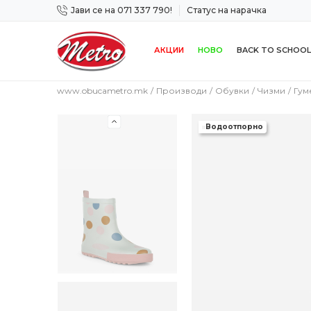
Јави се на 071 337 790!
Статус на нарачка
 дена!
Сигурно плаќање со платежна картичка!
АКЦИИ
НОВО
BACK TO SCHOOL
www.obucametro.mk
Производи
Обувки
Чизми
Гум
Водоотпорно