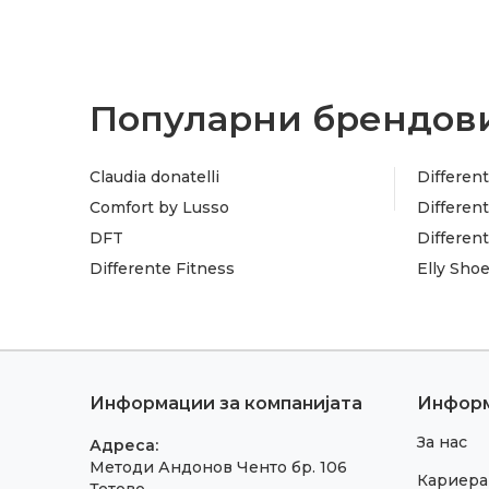
Популарни брендови
Claudia donatelli
Different
Comfort by Lusso
Different
DFT
Differen
Differente Fitness
Elly Sho
Информации за компанијата
Инфор
За нас
Адреса:
Методи Андонов Ченто бр. 106
Кариера