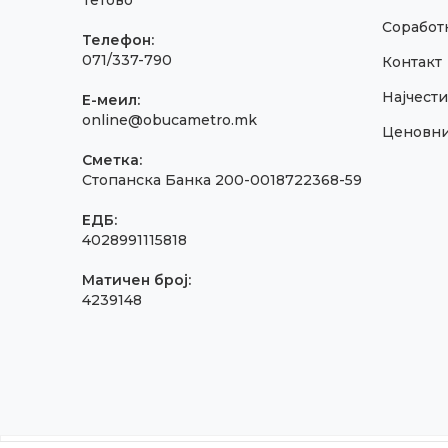
Тетово
Соработк
Телефон:
071/337-790
Контакт
Најчест
E-меил:
online@obucametro.mk
Ценовн
Сметка:
Стопанска Банка 200-0018722368-59
ЕДБ:
4028991115818
Матичен број:
4239148