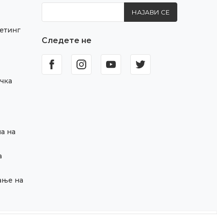
НАЈАВИ СЕ
етинг
Следете не
чка
а на
а
ање на