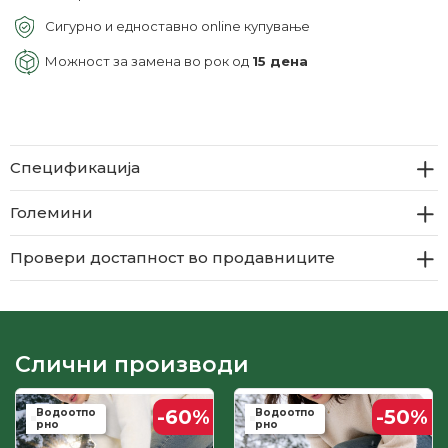
Сигурно и едноставно online купување
Можност за замена во рок од
15 дена
Спецификација
Големини
Провери достапност во продавниците
Слични производи
-60
%
-50
%
Водоотпо
Водоотпо
рно
рно