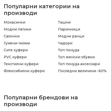
Популарни категории на
производи
Мокасинки
Ташни
Модни патики
Паричници
Салонки
Модни ранци
Гумени чизми
Чадори
Сите куфери
Топ понуда
PVC куфери
Топ женски обувки
Текстилни куфери
Топ понуда аксесоари
Флексибилни куфери
Последни величини -60%
Популарни брендови на
производи