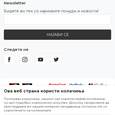
Newsletter
Бидете во тек со најновите понуди и новости!
НАЈАВИ СЕ
Следете не
Ова веб страна користи колачиња
Почитуван кориснику, нашиот сајт користи cookies (колачиња) ,
Настојуваме да бидеме што попрецизни во описот на
со цел подобро корисничко искуство. Доколку продолжите да
производите,прикажувањето на сликите и самите цени,но не
прегледувате во нашата интернет продавница согласни сте со
можеме да гарантираме дека сите информации се комплетни и
користењето на колачињата
без грешки. Сите артикли прикажани на сајтот се дел од нашата