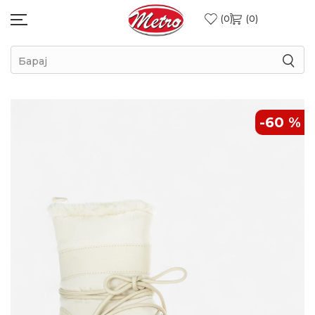
0
0
Барај
-60
%