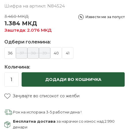
Шифра на артикл:
N84524
3.460
МКД
Извести ме за попуст
1.384
МКД
Заштеда:
2.076
МКД
Одбери големина:
36
37
38
39
40
41
Количина:
ДОДАДИ ВО КОШНИЧКА
Зачувајте во списокот со желби
Рок на испорака 3-5 работни дена !
Бесплатна достава
за нарачки со износ над 2.990
денари